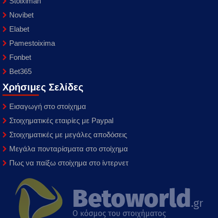
Stoiximan
Novibet
Elabet
Pamestoixima
Fonbet
Bet365
Χρήσιμες Σελίδες
Εισαγωγή στο στοίχημα
Στοιχηματικές εταιρίες με Paypal
Στοιχηματικές με μεγάλες αποδόσεις
Μεγάλα πονταρίσματα στο στοίχημα
Πως να παίξω στοίχημα στο ίντερνετ