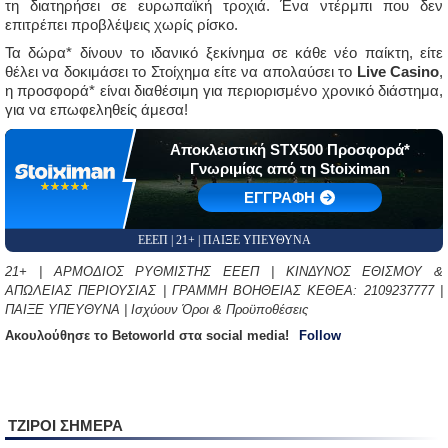
τη διατηρήσει σε ευρωπαϊκή τροχιά. Ένα ντέρμπι που δεν
επιτρέπει προβλέψεις χωρίς ρίσκο.
Τα δώρα* δίνουν το ιδανικό ξεκίνημα σε κάθε νέο παίκτη, είτε
θέλει να δοκιμάσει το Στοίχημα είτε να απολαύσει το
Live Casino
,
η προσφορά* είναι διαθέσιμη για περιορισμένο χρονικό διάστημα,
για να επωφεληθείς άμεσα!
Αποκλειστική STX500 Προσφορά*
Γνωριμίας από τη Stoiximan
☆☆☆☆☆
★★★★★
EΓΓΡΑΦΗ
ΕΕΕΠ | 21+ | ΠΑΙΞΕ ΥΠΕΥΘΥΝΑ
21+ | ΑΡΜΟΔΙΟΣ ΡΥΘΜΙΣΤΗΣ ΕΕΕΠ | ΚΙΝΔΥΝΟΣ ΕΘΙΣΜΟΥ &
ΑΠΩΛΕΙΑΣ ΠΕΡΙΟΥΣΙΑΣ | ΓΡΑΜΜΗ ΒΟΗΘΕΙΑΣ ΚΕΘΕΑ: 2109237777 |
ΠΑΙΞΕ ΥΠΕΥΘΥΝΑ | Ισχύουν Όροι & Προϋποθέσεις
Aκουλούθησε το Betoworld στα social media!
Follow
ΤΖΙΡΟΙ ΣΗΜΕΡΑ