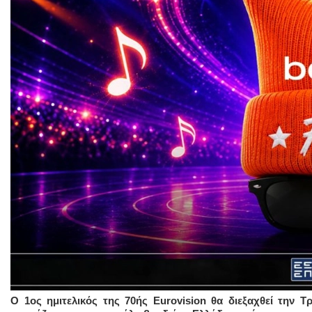
Ο 1ος ημιτελικός της 70ής Eurovision θα διεξαχθεί την Τ