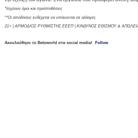
*Ισχύουν όροι και προϋποθέσεις
**Οι αποδόσεις ενδέχεται να υπόκεινται σε αλλαγές.
21+ | ΑΡΜΟΔΙΟΣ ΡΥΘΜΙΣΤΗΣ ΕΕΕΠ | ΚΙΝΔΥΝΟΣ ΕΘΙΣΜΟΥ & ΑΠΩΛΕΙ
Aκουλούθησε το Betoworld στα social media!
Follow