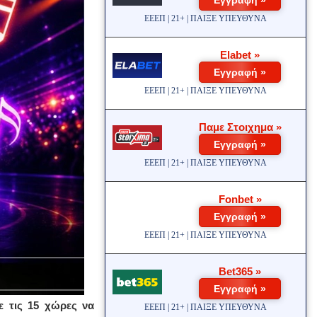
Εγγραφή »
ΕΕΕΠ | 21+ | ΠΑΙΞΕ ΥΠΕΥΘΥΝΑ
Elabet »
Εγγραφή »
ΕΕΕΠ | 21+ | ΠΑΙΞΕ ΥΠΕΥΘΥΝΑ
Παμε Στοιχημα »
Εγγραφή »
ΕΕΕΠ | 21+ | ΠΑΙΞΕ ΥΠΕΥΘΥΝΑ
Fonbet »
Εγγραφή »
ΕΕΕΠ | 21+ | ΠΑΙΞΕ ΥΠΕΥΘΥΝΑ
Bet365 »
Εγγραφή »
Με τις 15 χώρες να
ΕΕΕΠ | 21+ | ΠΑΙΞΕ ΥΠΕΥΘΥΝΑ