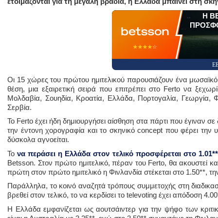
ετοιμάζονται για τη μεγάλη βραδιά, η Ελλάδα μπαίνει στη σκ
Η B
ΠΡΟΣΦΟ
☆☆☆☆☆
★★★★★
Ε
Οι 15 χώρες του πρώτου ημιτελικού παρουσιάζουν ένα μωσαϊκό α
θέση, μια εξαιρετική σειρά που επιτρέπει στο Ferto να ξεχωρ
Μολδαβία, Σουηδία, Κροατία, Ελλάδα, Πορτογαλία, Γεωργία, Φ
Σερβία.
Το Ferto έχει ήδη δημιουργήσει αίσθηση στα πάρτι που έγιναν σ
την έντονη χορογραφία και το σκηνικό concept που φέρει την
δύσκολα αγνοείται.
Το
να περάσει η Ελλάδα στον τελικό προσφέρεται στο 1.01**.
Betsson. Στον πρώτο ημιτελικό, πέραν του Ferto, θα ακουστεί κα
πρώτη στον πρώτο ημιτελικό η Φινλανδία στέκεται στο 1.50**, 
Παράλληλα, το κοινό αναζητά τρόπους συμμετοχής στη διαδικασ
βρεθεί στον τελικό, το να κερδίσει το televoting έχει απόδοση 4.0
Η Ελλάδα εμφανίζεται ως αουτσάιντερ για την ψήφο των κριτ