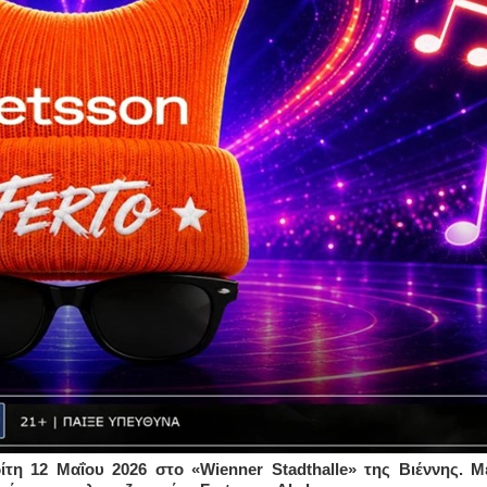
ρίτη 12 Μαΐου 2026 στο «Wienner Stadthalle» της Βιέννης. 