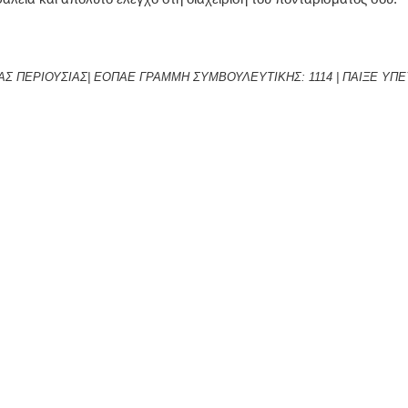
ΑΣ ΠΕΡΙΟΥΣΙΑΣ| ΕΟΠΑΕ ΓΡΑΜΜΗ ΣΥΜΒΟΥΛΕΥΤΙΚΗΣ: 1114 | ΠΑΙΞΕ ΥΠ