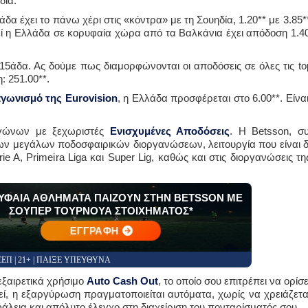
δία.
δα έχει το πάνω χέρι στις «κόντρα» με τη Σουηδία, 1.20** με 3.85*
χθεί η Ελλάδα σε κορυφαία χώρα από τα Βαλκάνια έχει απόδοση 1.
5άδα. Ας δούμε πως διαμορφώνονται οι αποδόσεις σε όλες τις top
η: 251.00**.
αγωνισμό της Eurovision
, η Ελλάδα προσφέρεται στο 6.00**. Είνα
αγώνων με ξεχωριστές
Ενισχυμένες Αποδόσεις
. Η Betsson, συ
 των μεγάλων ποδοσφαιρικών διοργανώσεων, λειτουργία που είναι 
erie A, Primeira Liga και Super Lig, καθώς και στις διοργανώσεις
ΥΦΑΙΑ ΑΘΛΗΜΑΤΑ ΠΑΙΖΟΥΝ ΣΤΗΝ BETSSON ΜΕ
ΣΟΥΠΕΡ ΤΟΥΡΝΟΥΑ ΣΤΟΙΧΗΜΑΤΟΣ*
ΕΓΓΡΑΦΗ
ΕΕΠ | 21+ | ΠΑΙΞΕ ΥΠΕΥΘΥΝΑ
εξαιρετικά χρήσιμο
Auto Cash Out
, το οποίο σου επιτρέπει να ορί
κεί, η εξαργύρωση πραγματοποιείται αυτόματα, χωρίς να χρειάζετ
άλεια και απόλυτο έλεγχο στη διαχείριση του πονταρίσματός σου.