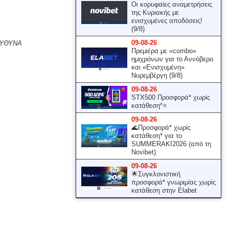
Oι κορυφαίες αναμετρήσεις
της Κυριακής με
ενισχυμένες αποδόσεις!
(9/8)
09-08-26
ΕΥΘΥΝΑ
Πρεμιέρα με «combo»
ημιχρόνων για το Αννόβερο
και «Ενισχυμένη»
Νυρεμβέργη (9/8)
09-08-26
STX500 Προσφορά* χωρίς
κατάθεση*⭐
09-08-26
🌊Προσφορά* χωρίς
κατάθεση* για το
SUMMERAKI2026 (από τη
Novibet)
09-08-26
🌟Συγκλονιστική
προσφορά* γνωριμίας χωρίς
κατάθεση στην Elabet