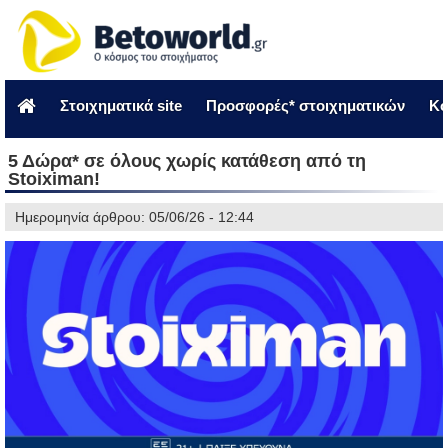
Στοιχηματικά site
Προσφορές* στοιχηματικών
Κο
5 Δώρα* σε όλους χωρίς κατάθεση από τη
Stoiximan!
Ημερομηνία άρθρου: 05/06/26 - 12:44