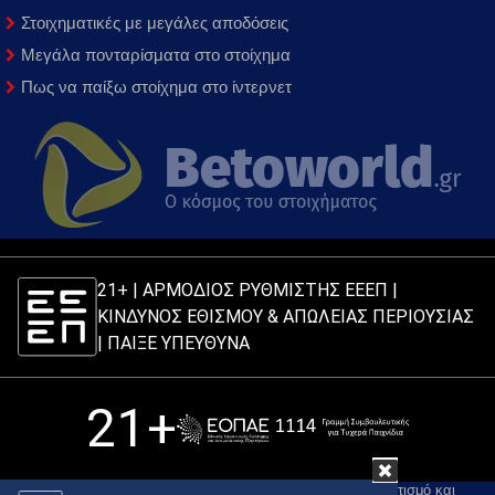
Στοιχηματικές με μεγάλες αποδόσεις
Μεγάλα πονταρίσματα στο στοίχημα
Πως να παίξω στοίχημα στο ίντερνετ
21+ | ΑΡΜΟΔΙΟΣ ΡΥΘΜΙΣΤΗΣ ΕΕΕΠ |
ΚΙΝΔΥΝΟΣ ΕΘΙΣΜΟΥ & ΑΠΩΛΕΙΑΣ ΠΕΡΙΟΥΣΙΑΣ
|
ΠΑΙΞΕ ΥΠΕΥΘΥΝΑ
21+
Στο Betoworld.gr υποστηρίζουμε τον υπεύθυνο στοιχηματισμό και