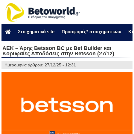
Στοιχηματικά site
Προσφορές* στοιχηματικών
Κο
ΑΕΚ – Άρης Betsson BC με Bet Builder και
Κορυφαίες Αποδόσεις στην Betsson (27/12)
Ημερομηνία άρθρου: 27/12/25 - 12:31