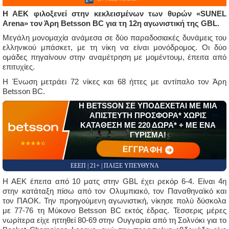
H AEK φιλοξενεί στην κεκλεισμένων των θυρών «SUNEL
Arena» τον Άρη Betsson BC για τη 12η αγωνιστική της GBL.
Μεγάλη μονομαχία ανάμεσα σε δύο παραδοσιακές δυνάμεις του
ελληνικού μπάσκετ, με τη νίκη να είναι μονόδρομος. Οι δύο
ομάδες πηγαίνουν στην αναμέτρηση με μομέντουμ, έπειτα από
επιτυχίες.
Η Ένωση μετράει 72 νίκες και 68 ήττες με αντίπαλο τον Άρη
Betsson BC.
Η BETSSON ΣΕ ΥΠΟΔΕΧΕΤΑΙ ΜΕ ΜΙΑ
ΑΠΙΣΤΕΥΤΗ ΠΡΟΣΦΟΡΑ* ΧΩΡΙΣ
ΚΑΤΑΘΕΣΗ ΜΕ 220 ΔΩΡΑ* + ΜΕ ΕΝΑ
ΓΥΡΙΣΜΑ!
☆☆☆☆☆
★★★★★
ΕΓΓΡΑΦΗ
ΕΕΕΠ | 21+ | ΠΑΙΞΕ ΥΠΕΥΘΥΝΑ
Η ΑΕΚ έπειτα από 10 ματς στην GBL έχει ρεκόρ 6-4. Είναι 4η
στην κατάταξη πίσω από τον Ολυμπιακό, τον Παναθηναϊκό και
τον ΠΑΟΚ. Την προηγούμενη αγωνιστική, νίκησε πολύ δύσκολα
με 77-76 τη Μύκονο Betsson BC εκτός έδρας. Τέσσερις μέρες
νωρίτερα είχε ηττηθεί 80-69 στην Ουγγαρία από τη Σολνόκι για το