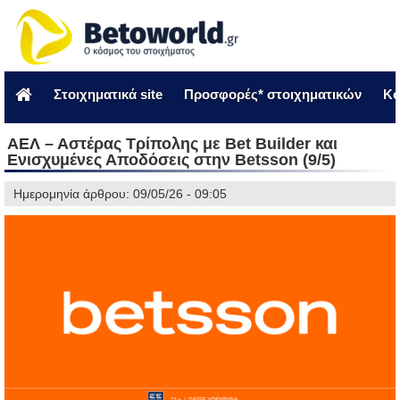
Στοιχηματικά site
Προσφορές* στοιχηματικών
Κο
ΑΕΛ – Αστέρας Τρίπολης με Bet Builder και
Ενισχυμένες Αποδόσεις στην Betsson (9/5)
Ημερομηνία άρθρου: 09/05/26 - 09:05