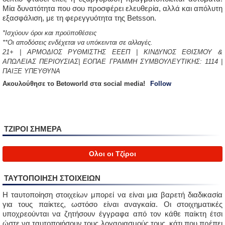
Μία δυνατότητα που σου προσφέρει ελευθερία, αλλά και απόλυτη
εξασφάλιση, με τη φερεγγυότητα της Betsson.
*Ισχύουν όροι και προϋποθέσεις
**Οι αποδόσεις ενδέχεται να υπόκεινται σε αλλαγές.
21+ | ΑΡΜΟΔΙΟΣ ΡΥΘΜΙΣΤΗΣ ΕΕΕΠ | ΚΙΝΔΥΝΟΣ ΕΘΙΣΜΟΥ &
ΑΠΩΛΕΙΑΣ ΠΕΡΙΟΥΣΙΑΣ| ΕΟΠΑΕ ΓΡΑΜΜΗ ΣΥΜΒΟΥΛΕΥΤΙΚΗΣ: 1114 |
ΠΑΙΞΕ ΥΠΕΥΘΥΝΑ
Aκουλούθησε το Betoworld στα social media!
Follow
ΤΖΙΡΟΙ ΣΗΜΕΡΑ
Ολοι οι Τζίροι
ΤΑΥΤΟΠΟΙΗΣΗ ΣΤΟΙΧΕΙΩΝ
Η ταυτοποίηση στοιχείων μπορεί να είναι μια βαρετή διαδικασία
για τους παίκτες, ωστόσο είναι αναγκαία. Οι στοιχηματικές
υποχρεούνται να ζητήσουν έγγραφα από τον κάθε παίκτη έτσι
ώστε να ταυτοποιήσουν τους λογαριασμούς τους, κάτι που πρέπει