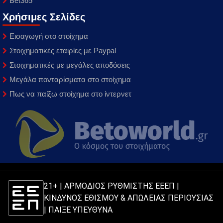
Bet365
Χρήσιμες Σελίδες
Εισαγωγή στο στοίχημα
Στοιχηματικές εταιρίες με Paypal
Στοιχηματικές με μεγάλες αποδόσεις
Μεγάλα πονταρίσματα στο στοίχημα
Πως να παίξω στοίχημα στο ίντερνετ
21+ | ΑΡΜΟΔΙΟΣ ΡΥΘΜΙΣΤΗΣ ΕΕΕΠ |
ΚΙΝΔΥΝΟΣ ΕΘΙΣΜΟΥ & ΑΠΩΛΕΙΑΣ ΠΕΡΙΟΥΣΙΑΣ
|
ΠΑΙΞΕ ΥΠΕΥΘΥΝΑ