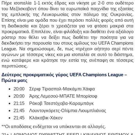
Πήρε ισοπαλία 1-1 εκτός έδρας και νίκησε με 2-0 στο ουδέτερο
του Μεζόσκοβεντ όπου δίνει τα ευρωπαϊκά παιχνίδια της εξαιτίας
της εμπλοκής της Λευκορωσίας στον πόλεμο της Ουκρανίας.
Επίσης είναι μια ομάδα που έχει περάσει πολλές φορές από αυτή
τη διαδικασία και ξέρει τι χρειάζεται για να φτάσει μακριά στα
προκριματικά. Επιπλέον, είναι φιλόδοξη και διαθέτει ένα αξιόλογο
ρόστερ που θέλει να δείξει πως διαθέτει την ποιότητα για να
διεκδικήσει την παρουσία του στους ομίλους του UEFA Champions
League. Να σημειώσουμε, δε, πως «τρέχει» αήττητο σερί πέντε
αγώνων με τέσσερις νίκες και μια ισοπαλία σε αυτό το διάστημα,
ενώ κατάφερε και κράτησε την εστία της ανέπαφη σε τέσσερις
περιπτώσεις.
Δεύτερος προκριματικός γύρος UEFA Champions League –
Πρώτα ματς
20:00 Σέριφ Τίρασπολ-Μακάμπι Χάιφα
20:00 Άρης Λεμεσού-ΜΠΑΤΕ Μπορίσοφ
21:15 Ράκοβ Τσεστόχοβα-Καραμπάγκ
21:45 Λουντογκόρετς-Ολίμπια Λιουμπλιάνας
21:45 Κλάκσβικ-Χάκεν
**Οι αποδόσεις ενδέχεται να υπόκεινται σε αλλαγές.
21+ | ΑΡΜΟΔΙΟΣ ΡΥΘΜΙΣΤΗΣ ΕΕΕΠ | ΚΙΝΔΥΝΟΣ ΕΘΙΣΜΟΥ &