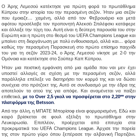
O Άρης Λεμεσού κατέκτησε για πρώτη φορά το πρωτάθλημα
Κύπρου στην ιστορία του την περασμένη σεζόν. Ήταν μια σεζόν
που έμοιαζε… χαμένη, αλλά από τον Φεβρουάριο και μετά
αφότου προσέλαβε τον προπονητή Αλεκσέι Σπιλέφσκι κατάφερε
και άλλαξε την τύχη του. Αυτή είναι η δεύτερη παρουσία του στην
Ευρώπη και η πρώτη στο θεσμό του UEFA Champions League και
μπαίνει στη διοργάνωση με πολύ ενθουσιασμό, αλλά και… φόρα
καθώς την περασμένη Παρασκευή στο πρώτο επίσημο παιχνίδι
του για τη σεζόν 2023-24, ο Άρης Λεμεσού νίκησε με 2-0 την
Ομόνοια και κατέκτησε στο Σούπερ Καπ Κύπρου.
Ήταν μια πειστική εμφάνιση από μια ομάδα που ναι μεν έχει
υποστεί αλλαγές σε σχέση με την περασμένη σεζόν, αλλά
παράλληλα επέλεξε να διατηρήσει τον κορμό της και να δώσει
συνέχεια στο πρότζεκτ της. Αυτό σε συνδυασμό με την έδρα της
αποτελούν τα ατού της για απόψε. Και αναμένεται να παίξει
επιθετικά,
με το Over 2,5 γκολ να προσφέρεται στο 2,20** στην
πλατφόρμα της Betsson
.
Από την άλλη, η ΜΠΑΤΕ Μπορίσοφ είναι φορμαρισμένη. Εδώ και
καιρό βρίσκεται σε φουλ εξέλιξη το πρωτάθλημα στην
Λευκορωσία. Επιπλέον, προέρχεται από επιτυχία στα
προκριματικά του UEFA Champions League. Άρχισε την πορεία
της στον πρώτο γύρο όπου ξεπέρασε την αλβανική Παρτιζάνι.