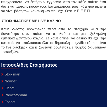
υποχρεούνται να ζητήσουν έγγραφα από τον κάθε παίκτη έτσι
ώστε να ταυτοποιήσουν τους λογαριασμούς τους, κάτι που πρέπει
να γίνει βάση των κανονισμών που έχει θέσει η Ε.Ε.Ε.Π.
ΣΤΟΙΧΗΜΑΤΙΚΈΣ ΜΕ LIVE ΚΑΖΙΝΟ
Κάθε σωστός bookmaker πέρα από το στοίχημα δίνει την
δυνατότητα στον παίκτη να απολαύσει και μια εξελιγμένη
εμπειρία ζωντανού καζίνο. Σε κάθε online live casino θα έχει την
ευκαιρία να απολαύσετε όλα τα δημοφιλή παιχνίδια (όπως είναι
το live blackjack και η ζωντανή ρουλέτα) με πλήθος διαθέσιμων
τραπεζιών.
Ιστοσελίδες Στοιχήματος
Stoiximan
Novibet
Elabet
Pamestoixima
Fonbet