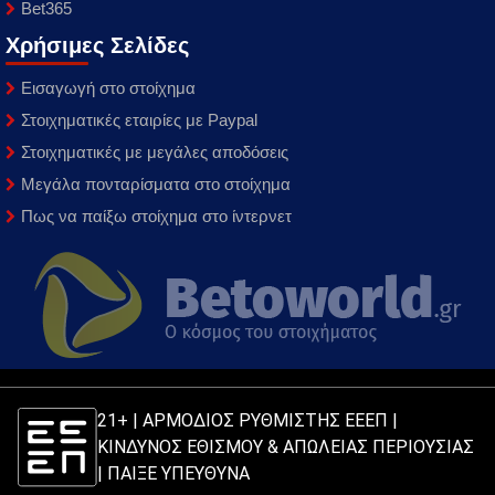
Bet365
Χρήσιμες Σελίδες
Εισαγωγή στο στοίχημα
Στοιχηματικές εταιρίες με Paypal
Στοιχηματικές με μεγάλες αποδόσεις
Μεγάλα πονταρίσματα στο στοίχημα
Πως να παίξω στοίχημα στο ίντερνετ
21+ | ΑΡΜΟΔΙΟΣ ΡΥΘΜΙΣΤΗΣ ΕΕΕΠ |
ΚΙΝΔΥΝΟΣ ΕΘΙΣΜΟΥ & ΑΠΩΛΕΙΑΣ ΠΕΡΙΟΥΣΙΑΣ
|
ΠΑΙΞΕ ΥΠΕΥΘΥΝΑ