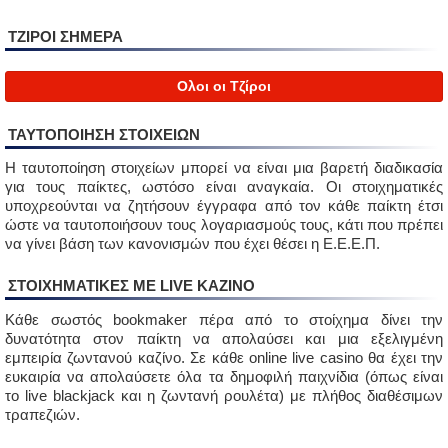
ΤΖΙΡΟΙ ΣΗΜΕΡΑ
Ολοι οι Τζίροι
ΤΑΥΤΟΠΟΙΗΣΗ ΣΤΟΙΧΕΙΩΝ
Η ταυτοποίηση στοιχείων μπορεί να είναι μια βαρετή διαδικασία
για τους παίκτες, ωστόσο είναι αναγκαία. Οι στοιχηματικές
υποχρεούνται να ζητήσουν έγγραφα από τον κάθε παίκτη έτσι
ώστε να ταυτοποιήσουν τους λογαριασμούς τους, κάτι που πρέπει
να γίνει βάση των κανονισμών που έχει θέσει η Ε.Ε.Ε.Π.
ΣΤΟΙΧΗΜΑΤΙΚΈΣ ΜΕ LIVE ΚΑΖΙΝΟ
Κάθε σωστός bookmaker πέρα από το στοίχημα δίνει την
δυνατότητα στον παίκτη να απολαύσει και μια εξελιγμένη
εμπειρία ζωντανού καζίνο. Σε κάθε online live casino θα έχει την
ευκαιρία να απολαύσετε όλα τα δημοφιλή παιχνίδια (όπως είναι
το live blackjack και η ζωντανή ρουλέτα) με πλήθος διαθέσιμων
τραπεζιών.