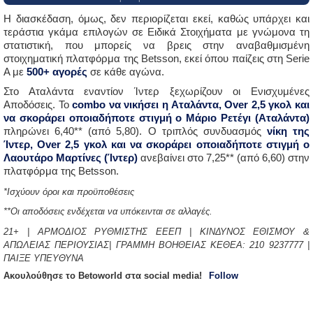
H διασκέδαση, όμως, δεν περιορίζεται εκεί, καθώς υπάρχει και
τεράστια γκάμα επιλογών σε Ειδικά Στοιχήματα με γνώμονα τη
στατιστική, που μπορείς να βρεις στην αναβαθμισμένη
στοιχηματική πλατφόρμα της Betsson, εκεί όπου παίζεις στη Serie
A με
500+ αγορές
σε κάθε αγώνα.
Στο Αταλάντα εναντίον Ίντερ ξεχωρίζουν οι Ενισχυμένες
Αποδόσεις. Το
combo να νικήσει η Αταλάντα, Over 2,5 γκολ και
να σκοράρει οποιαδήποτε στιγμή ο Μάριο Ρετέγι (Αταλάντα)
πληρώνει 6,40** (από 5,80). Ο τριπλός συνδυασμός
νίκη της
Ίντερ, Over 2,5 γκολ και να σκοράρει οποιαδήποτε στιγμή ο
Λαουτάρο Μαρτίνες (Ίντερ)
ανεβαίνει στο 7,25** (από 6,60) στην
πλατφόρμα της Betsson.
*Ισχύουν όροι και προϋποθέσεις
**Οι αποδόσεις ενδέχεται να υπόκεινται σε αλλαγές.
21+ | ΑΡΜΟΔΙΟΣ ΡΥΘΜΙΣΤΗΣ ΕΕΕΠ | ΚΙΝΔΥΝΟΣ ΕΘΙΣΜΟΥ &
ΑΠΩΛΕΙΑΣ ΠΕΡΙΟΥΣΙΑΣ| ΓΡΑΜΜΗ ΒΟΗΘΕΙΑΣ ΚΕΘΕΑ: 210 9237777 |
ΠΑΙΞΕ ΥΠΕΥΘΥΝΑ
Aκουλούθησε το Betoworld στα social media!
Follow