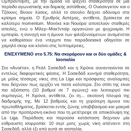
Ομπράντοβιτς, με την ομάδα να ψάχνει σταθερότητα σε μια
περίοδο αγωνιστικής και δομικής αστάθειας. Ο Ουάσινγκτον και ο
Τζόουνς δίνουν λύσεις, αλλά το σύνολο δείχνει αδύναμο στα
κρίσιμα σημεία. Ο Ερυθρός Αστέρας, αντίθετα, βρίσκεται σε
καλύτερο momentum. Μονέκε και Νουόρα αποτελούν σταθερές
απειλές, ενώ ο Μίλερ–ΜακΊνταϊρ οργανώνει με ψυχραιμία. Η
εμπειρία, η συνοχή και η άμυνα των φιλοξενούμενων αναμένεται
να καθορίσουν ένα ντέρμπι που παραδοσιακά οδηγείται σε
χαμηλό σκορ και κλείνει στις λεπτομέρειες.
ΕΝΙΣΧΥΜΕΝΟ στο 5.75: Να σκοράρουν και οι δύο ομάδες &
Ισοπαλία
Στο «Ανοέτα», η Ρεάλ Σοσιεδάδ και η Χιρόνα συναντιούνται σε
εντελώς διαφορετικές φάσεις. Η Σοσιεδάδ κυνηγά σταθερότητα,
με μόλις τέσσερις νίκες στη La Liga και πρόσφατες αναλαμπές
που δείχνουν πως αρχίζει να πατά καλύτερα. Στο σπίτι της είναι
πιο αξιόπιστη (10 βαθμοί σε 7 αγώνες) και λειτουργεί πιο
συμπαγώς. Η Χιρόνα, αντίθετα, ζει τη… σκοτεινή πλευρά της
διαδρομής της. Με 12 βαθμούς και τη χειρότερη άμυνα του
πρωταθλήματος, βρίσκεται εντός ζώνης υποβιβασμού και μακριά
από την προπέρσινη εικόνα που τη μετέτρεψε σε αποκάλυψη της
La Liga. Παράδοση και παρούσα κατάσταση δείχνουν μία
εύθραυστη ισορροπία: 10 σερί ματς χωρίς νίκη απέναντι στη
Σοσιεδάδ, αλλά έξι από αυτά σε ισοπαλία.