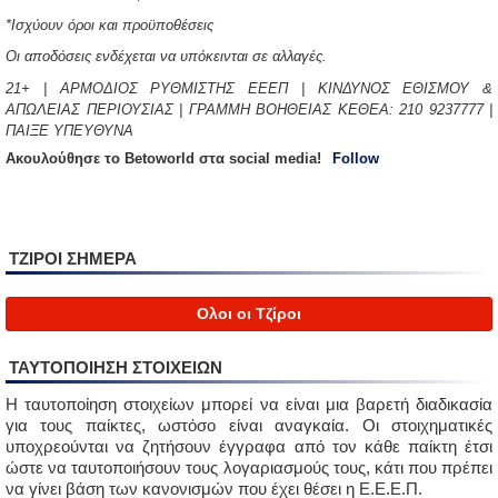
*Ισχύουν όροι και προϋποθέσεις
Οι αποδόσεις ενδέχεται να υπόκεινται σε αλλαγές.
21+ | ΑΡΜΟΔΙΟΣ ΡΥΘΜΙΣΤΗΣ ΕΕΕΠ | ΚΙΝΔΥΝΟΣ ΕΘΙΣΜΟΥ &
ΑΠΩΛΕΙΑΣ ΠΕΡΙΟΥΣΙΑΣ | ΓΡΑΜΜΗ ΒΟΗΘΕΙΑΣ ΚΕΘΕΑ: 210 9237777 |
ΠΑΙΞΕ ΥΠΕΥΘΥΝΑ
Aκουλούθησε το Betoworld στα social media!
Follow
ΤΖΙΡΟΙ ΣΗΜΕΡΑ
Ολοι οι Τζίροι
ΤΑΥΤΟΠΟΙΗΣΗ ΣΤΟΙΧΕΙΩΝ
Η ταυτοποίηση στοιχείων μπορεί να είναι μια βαρετή διαδικασία
για τους παίκτες, ωστόσο είναι αναγκαία. Οι στοιχηματικές
υποχρεούνται να ζητήσουν έγγραφα από τον κάθε παίκτη έτσι
ώστε να ταυτοποιήσουν τους λογαριασμούς τους, κάτι που πρέπει
να γίνει βάση των κανονισμών που έχει θέσει η Ε.Ε.Ε.Π.