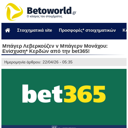
Στοιχηματικά site
Προσφορές* στοιχηματικών
Κο
Μπάγερ Λεβερκούζεν v Μπάγερν Μονάχου:
Ενίσχυση* Κερδών από την bet365!
Ημερομηνία άρθρου: 22/04/26 - 05:35