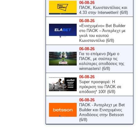
06-08-26
ΠΑΟΚ, Κωνσταντέλιας και
4.33 στην Interwetten! (6/8)
06-08-26
«Ενισχυμένο» Bet Builder
στο ΠΑΟΚ – Άντερλεχτ με
γκολ του καυτού
Κωνσταντέλια (6/8)
06-08-26
Για το επόμενο βήμα ο
ΠΑΟΚ, με σούπερ τις
καλύτερες αποδόσεις της
winmasters! (6/8)
06-08-26
Super προσφορά: Η
πρόκριση του ΠΑΟΚ σε
απόδοση* 100! (6/8)
06-08-26
ΠΑΟΚ - Άντερλεχτ με Bet
Builder και Ενισχυμένες
Αποδόσεις στην Betsson
(6/8)