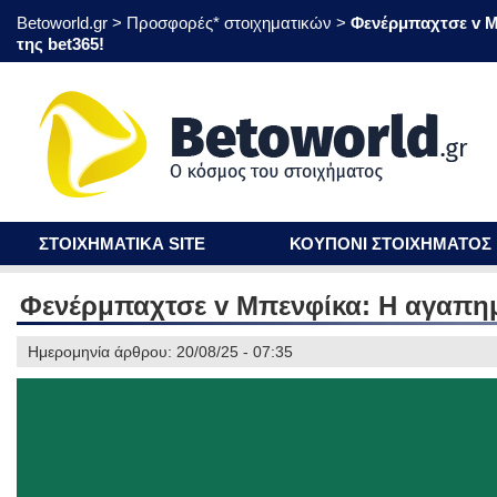
Betoworld.gr
>
Προσφορές* στοιχηματικών
>
Φενέρμπαχτσε v Μ
της bet365!
ΣΤΟΙΧΗΜΑΤΙΚΆ SITE
ΚΟΥΠΌΝΙ ΣΤΟΙΧΉΜΑΤΟΣ
Φενέρμπαχτσε v Μπενφίκα: Η αγαπημ
Ημερομηνία άρθρου: 20/08/25 - 07:35