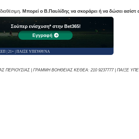
διαθέσιμη.
Μπορεί ο Β.Παυλίδης να σκοράρει ή να δώσει ασίστ
Σούπερ ενίσχυση* στην Bet365!
Εγγραφή
ΕΕΠ | 21+ | ΠΑΙΞΕ ΥΠΕΥΘΥΝΑ
Σ ΠΕΡΙΟΥΣΙΑΣ | ΓΡΑΜΜΗ ΒΟΗΘΕΙΑΣ ΚΕΘΕΑ: 210 9237777 | ΠΑΙΞΕ ΥΠ