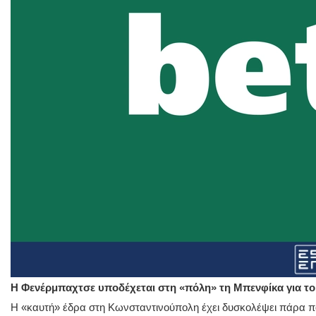
Η Φενέρμπαχτσε υποδέχεται στη «πόλη» τη Μπενφίκα για το 1
Η «καυτή» έδρα στη Κωνσταντινούπολη έχει δυσκολέψει πάρα πό