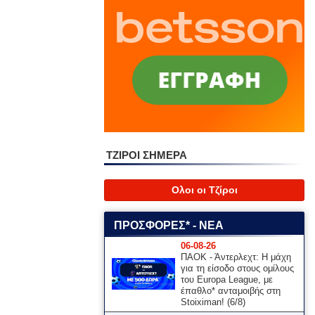
ΤΖΙΡΟΙ ΣΗΜΕΡΑ
Ολοι οι Τζίροι
ΠΡΟΣΦΟΡΕΣ* - ΝΕΑ
06-08-26
ΠΑΟΚ - Άντερλεχτ: Η μάχη
για τη είσοδο στους ομίλους
του Europa League, με
έπαθλο* ανταμοιβής στη
Stoiximan! (6/8)