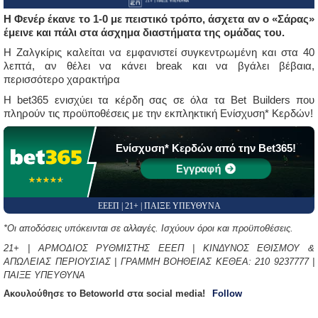
Η Φενέρ έκανε το 1-0 με πειστικό τρόπο, άσχετα αν ο «Σάρας»
έμεινε και πάλι στα άσχημα διαστήματα της ομάδας του.
Η Ζαλγκίρις καλείται να εμφανιστεί συγκεντρωμένη και στα 40
λεπτά, αν θέλει να κάνει break και να βγάλει βέβαια,
περισσότερο χαρακτήρα
Η bet365 ενισχύει τα κέρδη σας σε όλα τα Bet Builders που
πληρούν τις προϋποθέσεις με την εκπληκτική Ενίσχυση* Κερδών!
Ενίσχυση* Κερδών από την Βet365!
Εγγραφή
☆☆☆☆☆
★★★★★
ΕΕΕΠ | 21+ | ΠΑΙΞΕ ΥΠΕΥΘΥΝΑ
*Οι αποδόσεις υπόκεινται σε αλλαγές. Ισχύουν όροι και προϋποθέσεις.
21+ | ΑΡΜΟΔΙΟΣ ΡΥΘΜΙΣΤΗΣ ΕΕΕΠ | ΚΙΝΔΥΝΟΣ ΕΘΙΣΜΟΥ &
ΑΠΩΛΕΙΑΣ ΠΕΡΙΟΥΣΙΑΣ | ΓΡΑΜΜΗ ΒΟΗΘΕΙΑΣ ΚΕΘΕΑ: 210 9237777 |
ΠΑΙΞΕ ΥΠΕΥΘΥΝΑ
Aκουλούθησε το Betoworld στα social media!
Follow