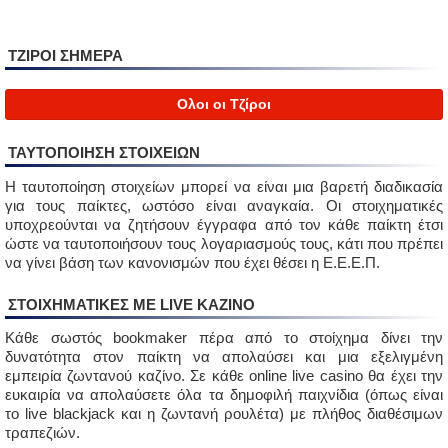
ΤΖΙΡΟΙ ΣΗΜΕΡΑ
Ολοι οι Τζίροι
ΤΑΥΤΟΠΟΙΗΣΗ ΣΤΟΙΧΕΙΩΝ
Η ταυτοποίηση στοιχείων μπορεί να είναι μια βαρετή διαδικασία
για τους παίκτες, ωστόσο είναι αναγκαία. Οι στοιχηματικές
υποχρεούνται να ζητήσουν έγγραφα από τον κάθε παίκτη έτσι
ώστε να ταυτοποιήσουν τους λογαριασμούς τους, κάτι που πρέπει
να γίνει βάση των κανονισμών που έχει θέσει η Ε.Ε.Ε.Π.
ΣΤΟΙΧΗΜΑΤΙΚΈΣ ΜΕ LIVE ΚΑΖΙΝΟ
Κάθε σωστός bookmaker πέρα από το στοίχημα δίνει την
δυνατότητα στον παίκτη να απολαύσει και μια εξελιγμένη
εμπειρία ζωντανού καζίνο. Σε κάθε online live casino θα έχει την
ευκαιρία να απολαύσετε όλα τα δημοφιλή παιχνίδια (όπως είναι
το live blackjack και η ζωντανή ρουλέτα) με πλήθος διαθέσιμων
τραπεζιών.