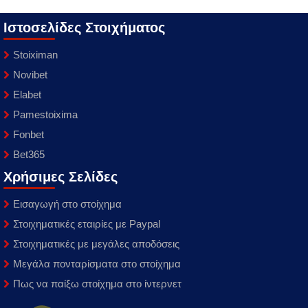
Ιστοσελίδες Στοιχήματος
Stoiximan
Novibet
Elabet
Pamestoixima
Fonbet
Bet365
Χρήσιμες Σελίδες
Εισαγωγή στο στοίχημα
Στοιχηματικές εταιρίες με Paypal
Στοιχηματικές με μεγάλες αποδόσεις
Μεγάλα πονταρίσματα στο στοίχημα
Πως να παίξω στοίχημα στο ίντερνετ