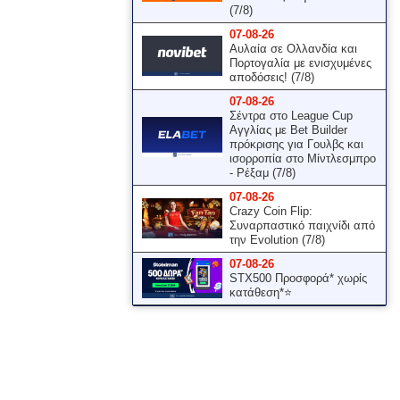
(7/8)
07-08-26
Αυλαία σε Ολλανδία και
Πορτογαλία με ενισχυμένες
αποδόσεις! (7/8)
07-08-26
Σέντρα στο League Cup
Αγγλίας με Bet Builder
πρόκρισης για Γουλβς και
ισορροπία στο Μίντλεσμπρο
- Ρέξαμ (7/8)
07-08-26
Crazy Coin Flip:
Συναρπαστικό παιχνίδι από
την Evolution (7/8)
07-08-26
STX500 Προσφορά* χωρίς
κατάθεση*⭐