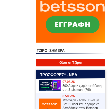
ΤΖΙΡΟΙ ΣΗΜΕΡΑ
Ολοι οι Τζίροι
ΠΡΟΣΦΟΡΕΣ* - ΝΕΑ
07-08-26
500 Δώρα* χωρίς κατάθεση
στη Stoiximan! (7/8)
07-08-26
Μπάγερν - Άστον Βίλα με
Bet Builder και Κορυφαίες
Αποδόσεις στην Betsson