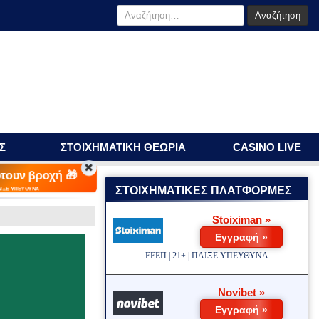
Αναζήτηση
Σ
ΣΤΟΙΧΗΜΑΤΙΚΉ ΘΕΩΡΊΑ
CASINO LIVE
τουν βροχή 🎁
ΣΤΟΙΧΗΜΑΤΙΚΕΣ ΠΛΑΤΦΟΡΜΕΣ
ΠΑΙΞΕ ΥΠΕΥΘΥΝΑ
Stoiximan »
Εγγραφή »
ΕΕΕΠ | 21+ | ΠΑΙΞΕ ΥΠΕΥΘΥΝΑ
Novibet »
Εγγραφή »