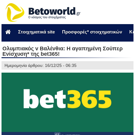
Στοιχηματικά site
Προσφορές* στοιχηματικών
Κο
Ολυμπιακός v Βαλένθια: Η αγαπημένη Σούπερ
Ενίσχυση* της bet365!
Ημερομηνία άρθρου: 16/12/25 - 06:35