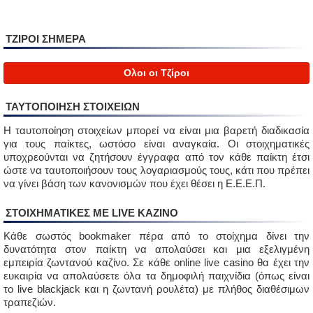
ΤΖΙΡΟΙ ΣΗΜΕΡΑ
Ολοι οι Τζίροι
ΤΑΥΤΟΠΟΙΗΣΗ ΣΤΟΙΧΕΙΩΝ
Η ταυτοποίηση στοιχείων μπορεί να είναι μια βαρετή διαδικασία
για τους παίκτες, ωστόσο είναι αναγκαία. Οι στοιχηματικές
υποχρεούνται να ζητήσουν έγγραφα από τον κάθε παίκτη έτσι
ώστε να ταυτοποιήσουν τους λογαριασμούς τους, κάτι που πρέπει
να γίνει βάση των κανονισμών που έχει θέσει η Ε.Ε.Ε.Π.
ΣΤΟΙΧΗΜΑΤΙΚΈΣ ΜΕ LIVE ΚΑΖΙΝΟ
Κάθε σωστός bookmaker πέρα από το στοίχημα δίνει την
δυνατότητα στον παίκτη να απολαύσει και μια εξελιγμένη
εμπειρία ζωντανού καζίνο. Σε κάθε online live casino θα έχει την
ευκαιρία να απολαύσετε όλα τα δημοφιλή παιχνίδια (όπως είναι
το live blackjack και η ζωντανή ρουλέτα) με πλήθος διαθέσιμων
τραπεζιών.