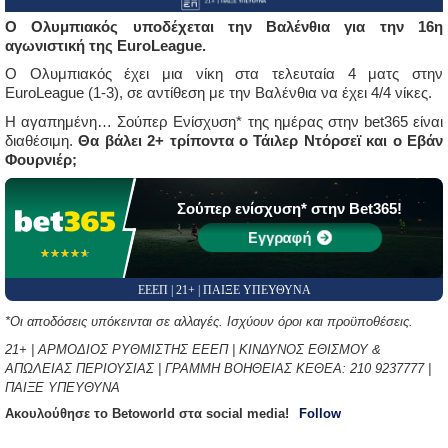
Ο Ολυμπιακός υποδέχεται την Βαλένθια για την 16η
αγωνιστική της EuroLeague.
Ο Ολυμπιακός έχει μια νίκη στα τελευταία 4 ματς στην
EuroLeague (1-3), σε αντίθεση με την Βαλένθια να έχει 4/4 νίκες.
Η αγαπημένη… Σούπερ Ενίσχυση* της ημέρας στην bet365 είναι
διαθέσιμη.
Θα βάλει 2+ τρίποντα ο Τάιλερ Ντόρσεϊ και ο Εβάν
Φουρνιέρ
;
Σούπερ ενίσχυση* στην Bet365!
Εγγραφή
☆☆☆☆☆
★★★★★
ΕΕΕΠ | 21+ | ΠΑΙΞΕ ΥΠΕΥΘΥΝΑ
*Οι αποδόσεις υπόκεινται σε αλλαγές. Ισχύουν όροι και προϋποθέσεις.
21+ | ΑΡΜΟΔΙΟΣ ΡΥΘΜΙΣΤΗΣ ΕΕΕΠ | ΚΙΝΔΥΝΟΣ ΕΘΙΣΜΟΥ &
ΑΠΩΛΕΙΑΣ ΠΕΡΙΟΥΣΙΑΣ | ΓΡΑΜΜΗ ΒΟΗΘΕΙΑΣ ΚΕΘΕΑ: 210 9237777 |
ΠΑΙΞΕ ΥΠΕΥΘΥΝΑ
Aκουλούθησε το Betoworld στα social media!
Follow