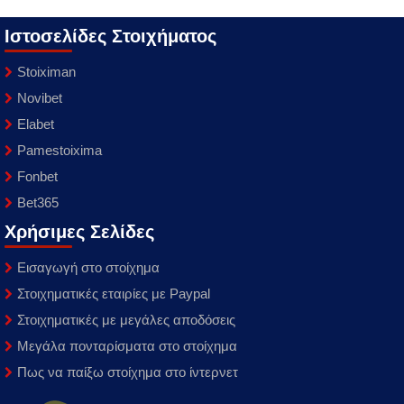
Ιστοσελίδες Στοιχήματος
Stoiximan
Novibet
Elabet
Pamestoixima
Fonbet
Bet365
Χρήσιμες Σελίδες
Εισαγωγή στο στοίχημα
Στοιχηματικές εταιρίες με Paypal
Στοιχηματικές με μεγάλες αποδόσεις
Μεγάλα πονταρίσματα στο στοίχημα
Πως να παίξω στοίχημα στο ίντερνετ