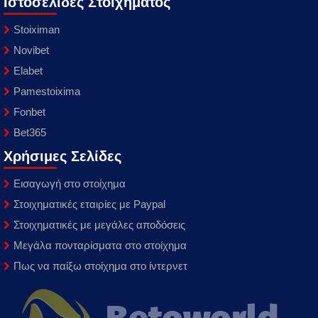
Ιστοσελίδες Στοιχήματος
Stoiximan
Novibet
Elabet
Pamestoixima
Fonbet
Bet365
Χρήσιμες Σελίδες
Εισαγωγή στο στοίχημα
Στοιχηματικές εταιρίες με Paypal
Στοιχηματικές με μεγάλες αποδόσεις
Μεγάλα πονταρίσματα στο στοίχημα
Πως να παίξω στοίχημα στο ίντερνετ