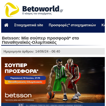
Στοιχηματικά site
Προσφορές* στοιχηματικών
Κο
Betsson: Μία σούπερ προσφορά* στο
Παναθηναϊκός-Ολυμπιακός
Ημερομηνία άρθρου: 14/06/24 - 06:40