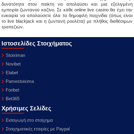
δυνατότητα στον παίκτη να απολαύσει και μια εξελιγμένη
εμπειρία ζωντανού καζίνο. Σε κάθε online live casino θα έχει την
ευκαιρία να απολαύσετε όλα τα δημοφιλή παιχνίδια (όπως είναι
το live blackjack και η ζωντανή ρουλέτα) με πλήθος διαθέσιμων
τραπεζιών.
Ιστοσελίδες Στοιχήματος
Stoiximan
Novibet
Elabet
Pamestoixima
Fonbet
Bet365
Χρήσιμες Σελίδες
Εισαγωγή στο στοίχημα
Στοιχηματικές εταιρίες με Paypal