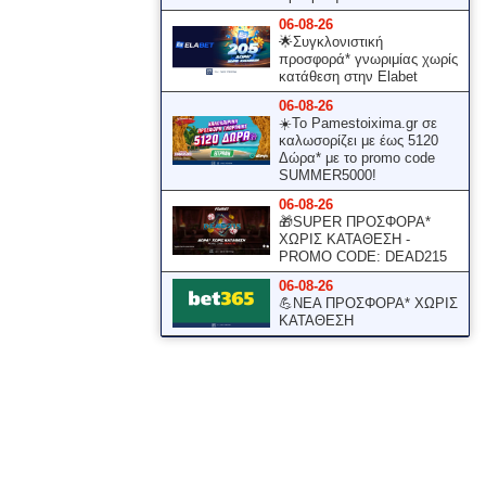
06-08-26
🌟Συγκλονιστική
προσφορά* γνωριμίας χωρίς
κατάθεση στην Elabet
06-08-26
☀️To Pamestoixima.gr σε
καλωσορίζει με έως 5120
Δώρα* με το promo code
SUMMER5000!
06-08-26
🎁SUPER ΠΡΟΣΦΟΡΑ*
ΧΩΡΙΣ ΚΑΤΑΘΕΣΗ -
PROMO CODE: DEAD215
06-08-26
💪ΝΕΑ ΠΡΟΣΦΟΡΑ* ΧΩΡΙΣ
ΚΑΤΑΘΕΣΗ