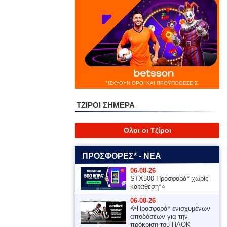
ΤΖΙΡΟΙ ΣΗΜΕΡΑ
Ολοι οι Τζίροι
ΠΡΟΣΦΟΡΕΣ* - ΝΕΑ
06-08-26
STX500 Προσφορά* χωρίς
κατάθεση*⭐
06-08-26
🦅Προσφορά* ενισχυμένων
αποδόσεων για την
πρόκριση του ΠΑΟΚ