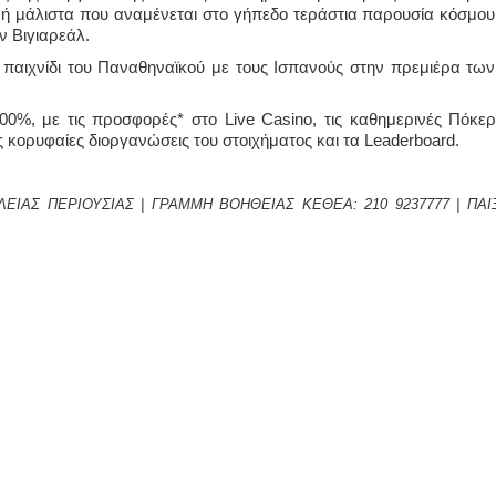
μή μάλιστα που αναμένεται στο γήπεδο τεράστια παρουσία κόσμου,
ν Βιγιαρεάλ.
 παιχνίδι του Παναθηναϊκού με τους Ισπανούς στην πρεμιέρα των
0%, με τις προσφορές* στο Live Casino, τις καθημερινές Πόκερ
τις κορυφαίες διοργανώσεις του στοιχήματος και τα Leaderboard.
ΕΙΑΣ ΠΕΡΙΟΥΣΙΑΣ | ΓΡΑΜΜΗ ΒΟΗΘΕΙΑΣ ΚΕΘΕΑ: 210 9237777 | ΠΑ