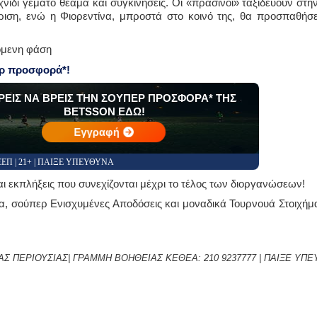
ίδι γεμάτο θέαμα και συγκινήσεις. Οι «πράσινοι» ταξιδεύουν στην
ιση, ενώ η Φιορεντίνα, μπροστά στο κοινό της, θα προσπαθήσε
πόμενη φάση
ρ προσφορά*!
ΕΙΣ ΝΑ ΒΡΕΙΣ THN ΣΟΥΠΕΡ ΠΡΟΣΦΟΡΑ* ΤΗΣ
BETSSON ΕΔΩ!
Εγγραφή
ΕΕΠ | 21+ | ΠΑΙΞΕ ΥΠΕΥΘΥΝΑ
αι εκπλήξεις που συνεχίζονται μέχρι το τέλος των διοργανώσεων!
μα, σούπερ Ενισχυμένες Αποδόσεις και μοναδικά Τουρνουά Στοιχή
ΑΣ ΠΕΡΙΟΥΣΙΑΣ| ΓΡΑΜΜΗ ΒΟΗΘΕΙΑΣ ΚΕΘΕΑ: 210 9237777 | ΠΑΙΞΕ ΥΠ