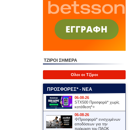
ΤΖΙΡΟΙ ΣΗΜΕΡΑ
Ολοι οι Τζίροι
ΠΡΟΣΦΟΡΕΣ* - ΝΕΑ
06-08-26
STX500 Προσφορά* χωρίς
κατάθεση*⭐
06-08-26
🦅Προσφορά* ενισχυμένων
αποδόσεων για την
πρόκριση του ΠΑΟΚ