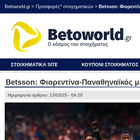
Betoworld.gr
>
Προσφορές* στοιχηματικών
>
Betsson: Φιορεντ
ΣΤΟΙΧΗΜΑΤΙΚΆ SITE
ΚΟΥΠΌΝΙ ΣΤΟΙΧΉΜΑΤΟΣ
Betsson: Φιορεντίνα-Παναθηναϊκός 
Ημερομηνία άρθρου: 13/03/25 - 04:20