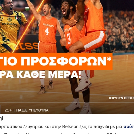
η!
παστικού ζευγαριού και στην Betsson ζεις το παιχνίδι με μία
σούπ