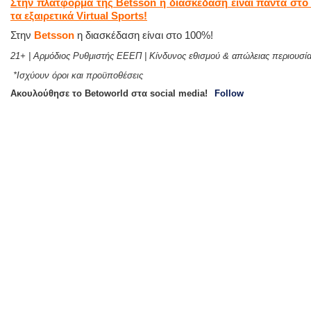
Στην πλατφόρμα της Βetsson η διασκέδαση είναι πάντα στο 
τα εξαιρετικά Virtual Sports!
Στην
Betsson
η διασκέδαση είναι στο 100%!
21+ | Αρμόδιος Ρυθμιστής ΕΕΕΠ | Κίνδυνος εθισμού & απώλειας περιουσί
*Ισχύουν όροι και προϋποθέσεις
Aκουλούθησε το Betoworld στα social media!
Follow