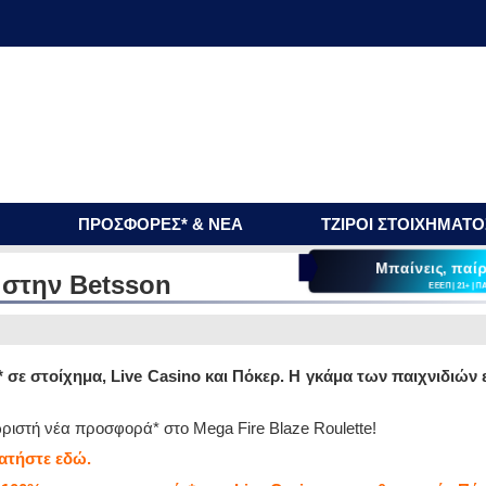
ΠΡΟΣΦΟΡΈΣ* & ΝΈΑ
ΤΖΊΡΟΙ ΣΤΟΙΧΉΜΑΤΟ
Μπαίνεις, παίρ
 στην Betsson
ΕΕΕΠ | 21+ | 
ε στοίχημα, Live Casino και Πόκερ. Η γκάμα των παιχνιδιών εί
ωριστή νέα προσφορά* στο Mega Fire Blaze Roulette!
ατήστε εδώ.