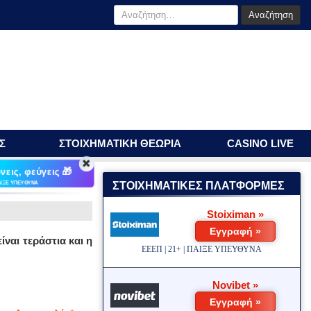
Αναζήτηση
Σ
ΣΤΟΙΧΗΜΑΤΙΚΉ ΘΕΩΡΊΑ
CASINO LIVE
νεις, φεύγεις 🎁
ΣΤΟΙΧΗΜΑΤΙΚΕΣ ΠΛΑΤΦΟΡΜΕΣ
ΠΑΙΞΕ ΥΠΕΥΘΥΝΑ
Stoiximan »
Εγγραφή »
ναι τεράστια και η
ΕΕΕΠ | 21+ | ΠΑΙΞΕ ΥΠΕΥΘΥΝΑ
Novibet »
Εγγραφή »