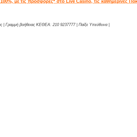
100%, με τις προσφορές* στο Live Casino, τις καθημερινές Πό
ας | Γραμμή βοήθειας ΚΕΘΕΑ: 210 9237777 | Παίξε Υπεύθυνα |