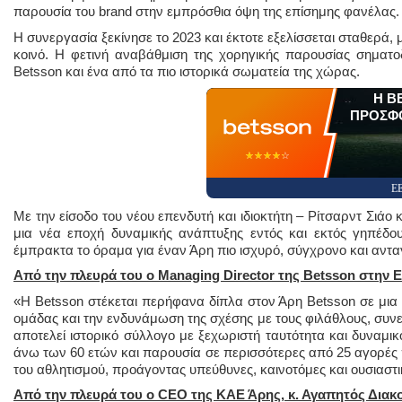
παρουσία του brand στην εμπρόσθια όψη της επίσημης φανέλας.
Η συνεργασία ξεκίνησε το 2023 και έκτοτε εξελίσσεται σταθερά, 
κοινό. Η φετινή αναβάθμιση της χορηγικής παρουσίας σηματο
Betsson και ένα από τα πιο ιστορικά σωματεία της χώρας.
Η B
ΠΡΟΣΦΟ
☆☆☆☆☆
★★★★★
Ε
Με την είσοδο του νέου επενδυτή και ιδιοκτήτη – Ρίτσαρντ Σιάο
μια νέα εποχή δυναμικής ανάπτυξης εντός και εκτός γηπέδο
έμπρακτα το όραμα για έναν Άρη πιο ισχυρό, σύγχρονο και αντα
Από την πλευρά του ο Managing Director της Betsson στην 
«Η Betsson στέκεται περήφανα δίπλα στον Άρη Betsson σε μια 
ομάδας και την ενδυνάμωση της σχέσης με τους φιλάθλους, συνεχ
αποτελεί ιστορικό σύλλογο με ξεχωριστή ταυτότητα και δυναμικ
άνω των 60 ετών και παρουσία σε περισσότερες από 25 αγορές π
του αθλητισμού, προάγοντας υπεύθυνες, καινοτόμες και ουσιαστι
Από την πλευρά του ο CEO της ΚΑΕ Άρης, κ. Αγαπητός Διακ