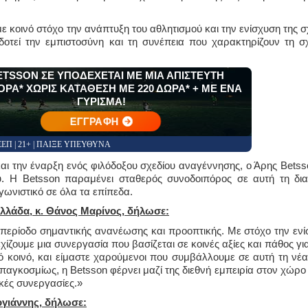
με κοινό στόχο την ανάπτυξη του αθλητισμού και την ενίσχυση της 
δοτεί την εμπιστοσύνη και τη συνέπεια που χαρακτηρίζουν τη 
ETSSON ΣΕ ΥΠΟΔΕΧΕΤΑΙ ΜΕ ΜΙΑ ΑΠΙΣΤΕΥΤΗ
ΡΑ* ΧΩΡΙΣ ΚΑΤΑΘΕΣΗ ΜΕ 220 ΔΩΡΑ* + ΜΕ ΕΝΑ
ΓΥΡΙΣΜΑ!
ΕΓΓΡΑΦΗ
ΕΕΠ | 21+ | ΠΑΙΞΕ ΥΠΕΥΘΥΝΑ
 και την έναρξη ενός φιλόδοξου σχεδίου αναγέννησης, ο Άρης Betss
υ. Η Betsson παραμένει σταθερός συνοδοιπόρος σε αυτή τη δια
γωνιστικό σε όλα τα επίπεδα.
Ελλάδα, κ. Θάνος Μαρίνος, δήλωσε:
περίοδο σημαντικής ανανέωσης και προοπτικής. Με στόχο την ενί
ίζουμε μια συνεργασία που βασίζεται σε κοινές αξίες και πάθος γι
ό κοινό, και είμαστε χαρούμενοι που συμβάλλουμε σε αυτή τη νέα
αγκοσμίως, η Betsson φέρνει μαζί της διεθνή εμπειρία στον χώρο
κές συνεργασίες.»
ογιάννης, δήλωσε: