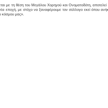
ύεται με τη θέση του Μεγάλου Χορηγού και Ονοματοδότη, αποτελε
έα εποχή, με στόχο να ξαναφέρουμε τον σύλλογο εκεί όπου ανήκ
ου κόσμου μας».