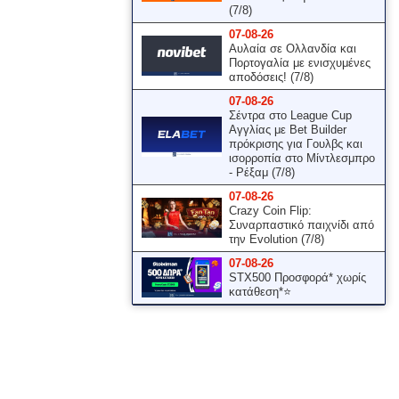
(7/8)
07-08-26
Αυλαία σε Ολλανδία και
Πορτογαλία με ενισχυμένες
αποδόσεις! (7/8)
07-08-26
Σέντρα στο League Cup
Αγγλίας με Bet Builder
πρόκρισης για Γουλβς και
ισορροπία στο Μίντλεσμπρο
- Ρέξαμ (7/8)
07-08-26
Crazy Coin Flip:
Συναρπαστικό παιχνίδι από
την Evolution (7/8)
07-08-26
STX500 Προσφορά* χωρίς
κατάθεση*⭐