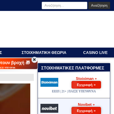
Αναζήτηση
Σ
ΣΤΟΙΧΗΜΑΤΙΚΉ ΘΕΩΡΊΑ
CASINO LIVE
τουν βροχή 🎁
ΣΤΟΙΧΗΜΑΤΙΚΕΣ ΠΛΑΤΦΟΡΜΕΣ
ΠΑΙΞΕ ΥΠΕΥΘΥΝΑ
Stoiximan »
Εγγραφή »
ΕΕΕΠ | 21+ | ΠΑΙΞΕ ΥΠΕΥΘΥΝΑ
Novibet »
Εγγραφή »