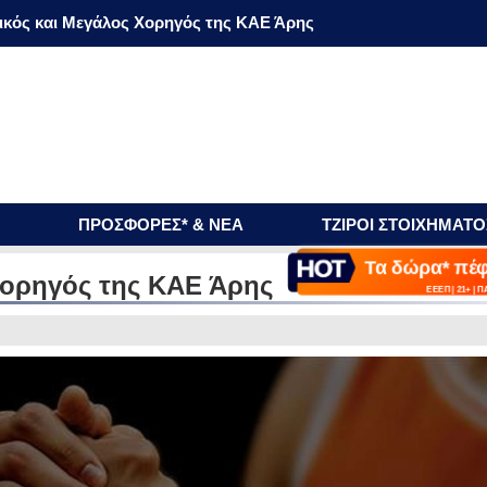
ικός και Μεγάλος Χορηγός της ΚΑΕ Άρης
ΠΡΟΣΦΟΡΈΣ* & ΝΈΑ
ΤΖΊΡΟΙ ΣΤΟΙΧΉΜΑΤΟ
Τα δώρα* πέφ
Χορηγός της ΚΑΕ Άρης
ΕΕΕΠ | 21+ | 