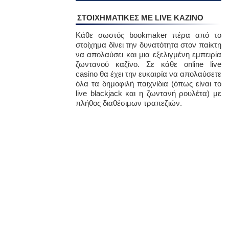
ΣΤΟΙΧΗΜΑΤΙΚΈΣ ΜΕ LIVE ΚΑΖΙΝΟ
Κάθε σωστός bookmaker πέρα από το
στοίχημα δίνει την δυνατότητα στον παίκτη
να απολαύσει και μια εξελιγμένη εμπειρία
ζωντανού καζίνο. Σε κάθε online live
casino θα έχει την ευκαιρία να απολαύσετε
όλα τα δημοφιλή παιχνίδια (όπως είναι το
live blackjack και η ζωντανή ρουλέτα) με
πλήθος διαθέσιμων τραπεζιών.