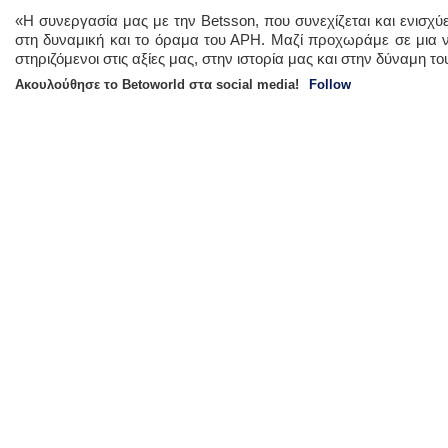
«Η συνεργασία μας με την Betsson, που συνεχίζεται και ενισχ
στη δυναμική και το όραμα του ΑΡΗ. Μαζί προχωράμε σε μια ν
στηριζόμενοι στις αξίες μας, στην ιστορία μας και στην δύναμη τ
Aκουλούθησε το Betoworld στα social media!
Follow