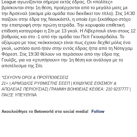
League αγωνίζονται σήμερα εκτός έδρας. Οι «πολίτες»
βρίσκονται στην 1η θέση, προέρχονται από το μεγάλο ματς με
την Άρσεναλ (ακόμα μία ομάδα που διεκδικεί τον τίτλο). Στις 14:30
παίζουν στην έδρα της Νιουκάστλ, η οποία έχει ξεκάθαρο στόχο
την επιστροφή στην πρώτη τετράδα. Την κορυφαία επιθετική
επίδοση καταγράφει η Σίτι με 13 γκολ. Η Λίβερπουλ είναι στους 12
βαθμούς και στο -1 από την ομάδα του Πεπ Γκουαρδιόλα. Το
οξύμωρο με τους «κόκκινους» είναι πως έχουν δεχθεί μόλις ένα
γκολ, ωστόσο αυτό ήταν στην εντός έδρας ήττα από τη Νότιγχαμ
Φόρεστ. Στις 19:30 θέλουν να περάσουν από την έδρα της
Γουλβς, για να «χτυπήσουν» την 1η θέση και ανάλογα με το
αποτέλεσμα της Σίτι.
*ΙΣΧΥΟΥΝ ΟΡΟΙ & ΠΡΟΫΠΟΘΕΣΕΙΣ
21+ | ΑΡΜΟΔΙΟΣ ΡΥΘΜΙΣΤΗΣ ΕΕΕΠ | ΚΙΝΔΥΝΟΣ ΕΘΙΣΜΟΥ &
ΑΠΩΛΕΙΑΣ ΠΕΡΙΟΥΣΙΑΣ| ΓΡΑΜΜΗ ΒΟΗΘΕΙΑΣ ΚΕΘΕΑ: 210 9237777 |
ΠΑΙΞΕ ΥΠΕΥΘΥΝΑ
Aκουλούθησε το Betoworld στα social media!
Follow