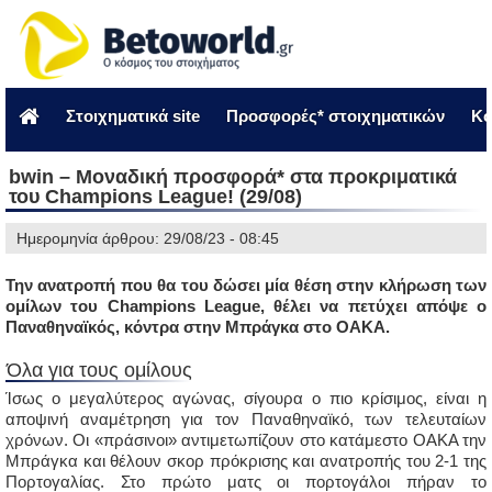
Στοιχηματικά site
Προσφορές* στοιχηματικών
Κο
bwin – Μοναδική προσφορά* στα προκριματικά
του Champions League! (29/08)
Ημερομηνία άρθρου: 29/08/23 - 08:45
Την ανατροπή που θα του δώσει μία θέση στην κλήρωση των
ομίλων του Champions League, θέλει να πετύχει απόψε ο
Παναθηναϊκός, κόντρα στην Μπράγκα στο ΟΑΚΑ.
Όλα για τους ομίλους
Ίσως ο μεγαλύτερος αγώνας, σίγουρα ο πιο κρίσιμος, είναι η
αποψινή αναμέτρηση για τον Παναθηναϊκό, των τελευταίων
χρόνων. Οι «πράσινοι» αντιμετωπίζουν στο κατάμεστο ΟΑΚΑ την
Μπράγκα και θέλουν σκορ πρόκρισης και ανατροπής του 2-1 της
Πορτογαλίας. Στο πρώτο ματς οι πορτογάλοι πήραν το