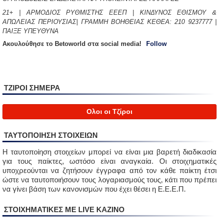
21+ | ΑΡΜΟΔΙΟΣ ΡΥΘΜΙΣΤΗΣ ΕΕΕΠ | ΚΙΝΔΥΝΟΣ ΕΘΙΣΜΟΥ &
ΑΠΩΛΕΙΑΣ ΠΕΡΙΟΥΣΙΑΣ| ΓΡΑΜΜΗ ΒΟΗΘΕΙΑΣ ΚΕΘΕΑ: 210 9237777 |
ΠΑΙΞΕ ΥΠΕΥΘΥΝΑ
Aκουλούθησε το Betoworld στα social media!
Follow
ΤΖΙΡΟΙ ΣΗΜΕΡΑ
Ολοι οι Τζίροι
ΤΑΥΤΟΠΟΙΗΣΗ ΣΤΟΙΧΕΙΩΝ
Η ταυτοποίηση στοιχείων μπορεί να είναι μια βαρετή διαδικασία
για τους παίκτες, ωστόσο είναι αναγκαία. Οι στοιχηματικές
υποχρεούνται να ζητήσουν έγγραφα από τον κάθε παίκτη έτσι
ώστε να ταυτοποιήσουν τους λογαριασμούς τους, κάτι που πρέπει
να γίνει βάση των κανονισμών που έχει θέσει η Ε.Ε.Ε.Π.
ΣΤΟΙΧΗΜΑΤΙΚΈΣ ΜΕ LIVE ΚΑΖΙΝΟ