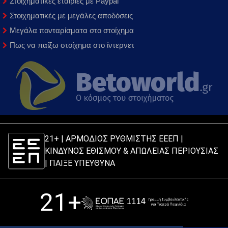
Στοιχηματικές εταιρίες με Paypal
Στοιχηματικές με μεγάλες αποδόσεις
Μεγάλα πονταρίσματα στο στοίχημα
Πως να παίξω στοίχημα στο ίντερνετ
21+ | ΑΡΜΟΔΙΟΣ ΡΥΘΜΙΣΤΗΣ ΕΕΕΠ |
ΚΙΝΔΥΝΟΣ ΕΘΙΣΜΟΥ & ΑΠΩΛΕΙΑΣ ΠΕΡΙΟΥΣΙΑΣ
|
ΠΑΙΞΕ ΥΠΕΥΘΥΝΑ
21+