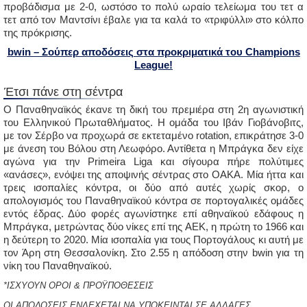
προβάδισμα με 2-0, ωστόσο το πολύ ωραίο τελείωμα του τετ α
τετ από τον Μαντσίνι έβαλε για τα καλά το «τριφύλλι» στο κόλπο
της πρόκρισης.
bwin – Σούπερ αποδόσεις στα προκριματικά του Champions
League!
Έτσι πάνε στη σέντρα
Ο Παναθηναϊκός έκανε τη δική του πρεμιέρα στη 2η αγωνιστική
του Ελληνικού Πρωταθλήματος. Η ομάδα του Ιβάν Γιοβάνοβιτς,
με τον Σέρβο να προχωρά σε εκτεταμένο rotation, επικράτησε 3-0
με άνεση του Βόλου στη Λεωφόρο. Αντίθετα η Μπράγκα δεν είχε
αγώνα για την Primeira Liga και σίγουρα πήρε πολύτιμες
«ανάσες», ενόψει της αποψινής σέντρας στο ΟΑΚΑ. Μία ήττα και
τρεις ισοπαλίες κόντρα, οι δύο από αυτές χωρίς σκορ, ο
απολογισμός του Παναθηναϊκού κόντρα σε πορτογαλικές ομάδες
εντός έδρας. Δύο φορές αγωνίστηκε επί αθηναϊκού εδάφους η
Μπράγκα, μετρώντας δύο νίκες επί της ΑΕΚ, η πρώτη το 1966 και
η δεύτερη το 2020. Μία ισοπαλία για τους Πορτογάλους κι αυτή με
τον Άρη στη Θεσσαλονίκη. Στο 2.55 η απόδοση στην bwin για τη
νίκη του Παναθηναϊκού.
*ΙΣΧΥΟΥΝ ΟΡΟΙ & ΠΡΟΫΠΟΘΕΣΕΙΣ
ΟΙ ΑΠΟΔΟΣΕΙΣ ΕΝΔΕΧΕΤΑΙ ΝΑ ΥΠΟΚΕΙΝΤΑΙ ΣΕ ΑΛΛΑΓΕΣ