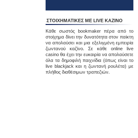
ΣΤΟΙΧΗΜΑΤΙΚΈΣ ΜΕ LIVE ΚΑΖΙΝΟ
Κάθε σωστός bookmaker πέρα από το
στοίχημα δίνει την δυνατότητα στον παίκτη
να απολαύσει και μια εξελιγμένη εμπειρία
ζωντανού καζίνο. Σε κάθε online live
casino θα έχει την ευκαιρία να απολαύσετε
όλα τα δημοφιλή παιχνίδια (όπως είναι το
live blackjack και η ζωντανή ρουλέτα) με
πλήθος διαθέσιμων τραπεζιών.