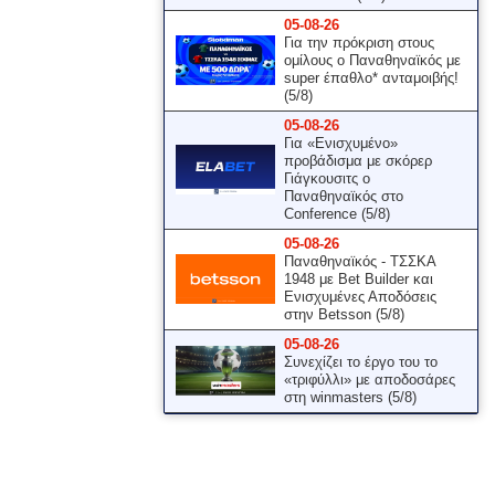
05-08-26
Για την πρόκριση στους
ομίλους ο Παναθηναϊκός με
super έπαθλο* ανταμοιβής!
(5/8)
05-08-26
Για «Ενισχυμένο»
προβάδισμα με σκόρερ
Γιάγκουσιτς ο
Παναθηναϊκός στο
Conference (5/8)
05-08-26
Παναθηναϊκός - ΤΣΣΚΑ
1948 με Bet Builder και
Ενισχυμένες Αποδόσεις
στην Betsson (5/8)
05-08-26
Συνεχίζει το έργο του το
«τριφύλλι» με αποδοσάρες
στη winmasters (5/8)