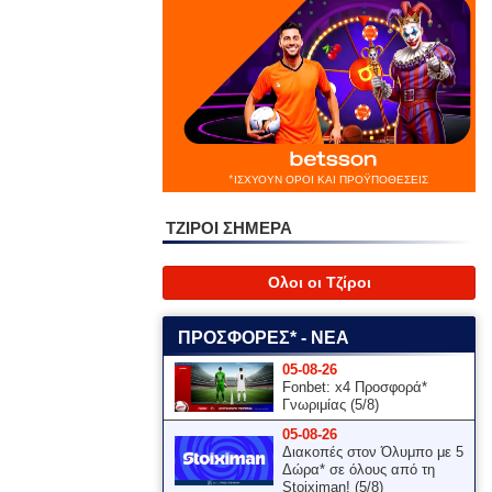
ΤΖΙΡΟΙ ΣΗΜΕΡΑ
Ολοι οι Τζίροι
ΠΡΟΣΦΟΡΕΣ* - ΝΕΑ
05-08-26
Fonbet: x4 Προσφορά*
Γνωριμίας (5/8)
05-08-26
Διακοπές στον Όλυμπο με 5
Δώρα* σε όλους από τη
Stoiximan! (5/8)