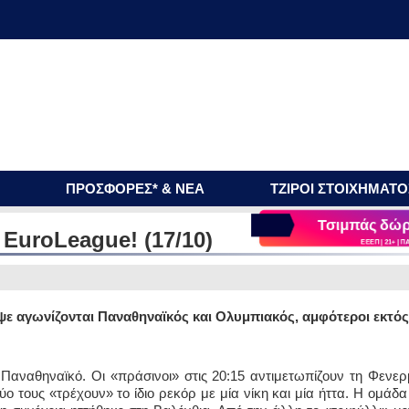
ΠΡΟΣΦΟΡΈΣ* & ΝΈΑ
ΤΖΊΡΟΙ ΣΤΟΙΧΉΜΑΤΟ
Τσιμπάς δώρα
EuroLeague! (17/10)
ΕΕΕΠ | 21+ | 
ε αγωνίζονται Παναθηναϊκός και Ολυμπιακός, αμφότεροι εκτός
Παναθηναϊκό. Οι «πράσινοι» στις 20:15 αντιμετωπίζουν τη Φενερ
 τους «τρέχουν» το ίδιο ρεκόρ με μία νίκη και μία ήττα. Η ομάδα