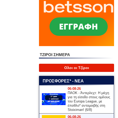
ΤΖΙΡΟΙ ΣΗΜΕΡΑ
Ολοι οι Τζίροι
ΠΡΟΣΦΟΡΕΣ* - ΝΕΑ
06-08-26
ΠΑΟΚ - Άντερλεχτ: Η μάχη
για τη είσοδο στους ομίλους
του Europa League, με
έπαθλο* ανταμοιβής στη
Stoiximan! (6/8)
06-08-26