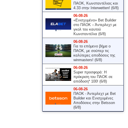
ΠΑΟΚ, Κωνσταντέλιας και
4.33 στην Interwetten! (6/8)
06-08-26
«Ενισχυμένο» Bet Builder
στο ΠΑΟΚ – Άντερλεχτ με
γκολ του καυτού
Κωνσταντέλια (6/8)
06-08-26
Για το επόμενο βήμα ο
ΠΑΟΚ, με σούπερ τις
καλύτερες αποδόσεις της
winmasters! (6/8)
06-08-26
Super προσφορά: Η
πρόκριση του ΠΑΟΚ σε
απόδοση* 100! (6/8)
06-08-26
ΠΑΟΚ - Άντερλεχτ με Bet
Builder και Ενισχυμένες
Αποδόσεις στην Betsson
(6/8)