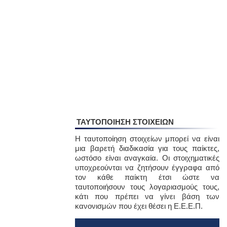
ΤΑΥΤΟΠΟΙΗΣΗ ΣΤΟΙΧΕΙΩΝ
Η ταυτοποίηση στοιχείων μπορεί να είναι
μια βαρετή διαδικασία για τους παίκτες,
ωστόσο είναι αναγκαία. Οι στοιχηματικές
υποχρεούνται να ζητήσουν έγγραφα από
τον κάθε παίκτη έτσι ώστε να
ταυτοποιήσουν τους λογαριασμούς τους,
κάτι που πρέπει να γίνει βάση των
κανονισμών που έχει θέσει η Ε.Ε.Ε.Π.