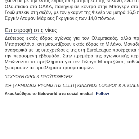
ξεκίνησε με την εντός έδρας επικράτηση επί της Μιλάνο, ενώ στ
Ολυμπιακό στο ΟΑΚΑ, πανηγύρισε κόντρα στην Μπάγερν στο δε
Γουίλμπεκιν στη σεζόν, με τον γκαρντ της Φενέρ να μετρά 16,5
Εργκίν Αταμάν Μάριους Γκριγκόνις των 14,0 πόντων.
Επιστροφή στις νίκες
Δεύτερος εκτός έδρας αγώνας για τον Ολυμπιακός, αλλά πρώ
Μπαρτσελόνα, αντιμετωπίζοουν εκτός έδρας τη Μιλάνο. Μοναδικός
αναφορικά με τις υποχρεώσεις της στη EuroLeague προέρχεται
την περασμένη εβδομάδα. Στην πρεμιέρα της αγωνιστικής περ
Μειώνονται τα προβλήματα για τον Γιώργο Μπαρτζώκα, καθώς ε
ξεπέρασαν τα προβλήματα τραυματισμών.
*ΙΣΧΥΟΥΝ ΟΡΟΙ & ΠΡΟΫΠΟΘΕΣΕΙΣ
21+ | ΑΡΜΟΔΙΟΣ ΡΥΘΜΙΣΤΗΣ ΕΕΕΠ | ΚΙΝΔΥΝΟΣ ΕΘΙΣΜΟΥ & ΑΠΩΛΕΙ
Aκουλούθησε το Betoworld στα social media!
Follow