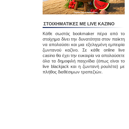
ΣΤΟΙΧΗΜΑΤΙΚΈΣ ΜΕ LIVE ΚΑΖΙΝΟ
Κάθε σωστός bookmaker πέρα από το
στοίχημα δίνει την δυνατότητα στον παίκτη
να απολαύσει και μια εξελιγμένη εμπειρία
ζωντανού καζίνο. Σε κάθε online live
casino θα έχει την ευκαιρία να απολαύσετε
όλα τα δημοφιλή παιχνίδια (όπως είναι το
live blackjack και η ζωντανή ρουλέτα) με
πλήθος διαθέσιμων τραπεζιών.