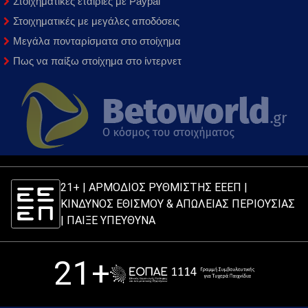
Στοιχηματικές εταιρίες με Paypal
Στοιχηματικές με μεγάλες αποδόσεις
Μεγάλα πονταρίσματα στο στοίχημα
Πως να παίξω στοίχημα στο ίντερνετ
21+ | ΑΡΜΟΔΙΟΣ ΡΥΘΜΙΣΤΗΣ ΕΕΕΠ |
ΚΙΝΔΥΝΟΣ ΕΘΙΣΜΟΥ & ΑΠΩΛΕΙΑΣ ΠΕΡΙΟΥΣΙΑΣ
|
ΠΑΙΞΕ ΥΠΕΥΘΥΝΑ
21+