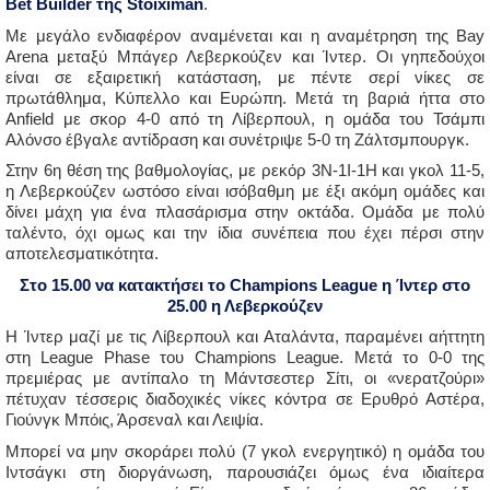
Bet Builder της Stoiximan
.
Με μεγάλο ενδιαφέρον αναμένεται και η αναμέτρηση της Bay
Arena μεταξύ Μπάγερ Λεβερκούζεν και Ίντερ. Οι γηπεδούχοι
είναι σε εξαιρετική κατάσταση, με πέντε σερί νίκες σε
πρωτάθλημα, Κύπελλο και Ευρώπη. Μετά τη βαριά ήττα στο
Anfield με σκορ 4-0 από τη Λίβερπουλ, η ομάδα του Τσάμπι
Αλόνσο έβγαλε αντίδραση και συνέτριψε 5-0 τη Ζάλτσμπουργκ.
Στην 6η θέση της βαθμολογίας, με ρεκόρ 3Ν-1Ι-1Η και γκολ 11-5,
η Λεβερκούζεν ωστόσο είναι ισόβαθμη με έξι ακόμη ομάδες και
δίνει μάχη για ένα πλασάρισμα στην οκτάδα. Ομάδα με πολύ
ταλέντο, όχι ομως και την ίδια συνέπεια που έχει πέρσι στην
αποτελεσματικότητα.
Στο 15.00 να κατακτήσει το Champions League η Ίντερ στο
25.00 η Λεβερκούζεν
Η Ίντερ μαζί με τις Λίβερπουλ και Αταλάντα, παραμένει αήττητη
στη League Phase του Champions League. Μετά το 0-0 της
πρεμιέρας με αντίπαλο τη Μάντσεστερ Σίτι, οι «νερατζούρι»
πέτυχαν τέσσερις διαδοχικές νίκες κόντρα σε Ερυθρό Αστέρα,
Γιούνγκ Μπόις, Άρσεναλ και Λειψία.
Μπορεί να μην σκοράρει πολύ (7 γκολ ενεργητικό) η ομάδα του
Ιντσάγκι στη διοργάνωση, παρουσιάζει όμως ένα ιδιαίτερα