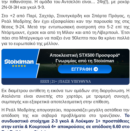
την πιθανότητα. Η ομάδα του Αντσελότι είναι… 24η(!), με ρεκόρ
2Ν-0Ι-3Η και γκολ 9-9.
Στο +2 από Παρί, Σαχτάρ, Στουτγκάρδη και Σπάρτα Πράγας, η
Ρεάλ Μαδρίτης δεν έχει εξασφαλίσει καν την παρουσία της στις
θέσεις 9-24. Μετά την εντυπωσιακή ανατροπή στο 5-2 επί της
Ντόρτμουντ, έχασε και από τη Μίλαν και από τη Λίβερπουλ. Έτσι
πάει στο Μπέργκαμο να παίξει ένα 90λεπτο που θα κρίνει πολλά
για το ευρωπαϊκό της μέλλον.
Αποκλειστική STX500 Προσφορά*
Γνωριμίας από τη Stoiximan
☆☆☆☆☆
★★★★★
EΓΓΡΑΦΗ
ΕΕΕΠ | 21+ | ΠΑΙΞΕ ΥΠΕΥΘΥΝΑ
Εκ διαμέτρου αντίθετη η εικόνα των ομάδων στη διοργάνωση. Η
Αταλάντα είναι συνεπής στο χορτάρι, με τρομερή συνοχή,
συμπαγής και εξαιρετικά αποτελεσματική στην επίθεση.
Η Ρεάλ Μαδρίτης απογοητεύει, παρουσιάζει μεγάλη αστάθεια την
απόδοση της και σοβαρά προβλήματα στο τρανζίσιον.
Το
συνδυαστικό στοίχημα 2-3 γκολ & Λούκμαν 1+ προσπάθειες
στην εστία & Κουρτουά 4+ αποκρούσεις σε απόδοση 6.60 στο