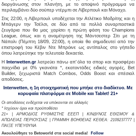
διοργάνωσης στον πλανήτη, με το αποψινό πρόγραμμα να
περιλαμβάνει δύο σούπερ ντέρμπι σε Λίβερπουλ και Μόναχο.
Στις 22:00, η Λίβερπουλ υποδέχεται την Ατλέτικο Μαδρίτης και η
Μπάγερν την Τσέλσι, σε δύο από τα πολλά συναρπαστικά
ζευγάρια που θα μας χαρίσει η πρώτη φάση του Champions
League, όπως και η αναμέτρηση της Μάντσεστερ Σίτι με τη
Νάπολι (Πέμπτη 18/09, 22:00), η οποία θα σημαδευτεί από την
επιστροφή του Κέβιν Ντε Μπρόινε ως αντίπαλος στο γήπεδο
όπου λατρεύτηκε την τελευταία δεκαετία.
Η
Interwetten.gr
λατρεύει πάνω απ’ όλα τα σπορ και προσφέρει
παιχνίδια με 0% γκανιότα *, εκατοντάδες ειδικές αγορές, Bet
Builder, ξεχωριστά Match Combos, Odds Boost και σπέσιαλ
αποδόσεις.
Interwetten, η 1η στοιχηματική που μπήκε στο διαδίκτυο. Με
κορυφαία πλατφόρμα σε Mobile και Tablet! 21+
Οι αποδόσεις ενδέχεται να υπόκεινται σε αλλαγές
* Ισχύουν όροι και προϋποθέσει
21+ | ΑΡΜΟΔΙΟΣ ΡΥΘΜΙΣΤΗΣ ΕΕΕΠ | ΚΙΝΔΥΝΟΣ ΕΘΙΣΜΟΥ &
ΑΠΩΛΕΙΑΣ ΠΕΡΙΟΥΣΙΑΣ | ΓΡΑΜΜΗ ΒΟΗΘΕΙΑΣ ΚΕΘΕΑ: 2109237777 |
ΠΑΙΞΕ ΥΠΕΥΘΥΝΑ
Aκουλούθησε το Betoworld στα social media!
Follow