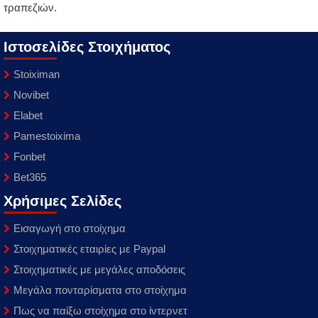
τραπεζιών.
Ιστοσελίδες Στοιχήματος
Stoiximan
Novibet
Elabet
Pamestoixima
Fonbet
Bet365
Χρήσιμες Σελίδες
Εισαγωγή στο στοίχημα
Στοιχηματικές εταιρίες με Paypal
Στοιχηματικές με μεγάλες αποδόσεις
Μεγάλα πονταρίσματα στο στοίχημα
Πως να παίξω στοίχημα στο ίντερνετ