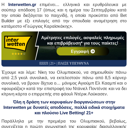
Η
Interwetten.gr
επιμένει… ελληνικά και ερυθρόλευκα με
σούπερ απόδοση 17 (όπως και η ημέρα του Σεπτεμβρίου κατά
την οποία διεξάγεται το παιχνίδι), η οποία προκύπτει από Bet
Builder με έξι επιλογές από την σπουδαία αναμέτρηση στο
κατάμεστο «Γεώργιος Καραϊσκάκης».
Αμέτρητες επιλογές, ασφαλείς πληρωμές
και επιβράβευση* για τους παίκτες!
Εγγραφή
☆☆☆☆☆
★★★★★
ΕΕΕΠ | 21+ | ΠΑΙΞΕ ΥΠΕΥΘΥΝΑ
Έχουμε και λέμε: Νίκη του Ολυμπιακού, να σημειωθούν πάνω
από 2,5 γκολ συνολικά, να εκτελεστούν πάνω από 8,5 κόρνερ
συνολικά, να βρουν δίχτυα ο… μόνιμος Αγιούμπ Ελ Κααμπί και ο
«φουριόζος» κατά την επιστροφή του Ντάνιελ Ποντένσε και να δει
κίτρινη κάρτα ο επιρρεπής στα φάουλ Ντέρικ Λούκασεν.
Όλη η δράση των κορυφαίων διοργανώσεων στην
Interwetten με δυνατές αποδόσεις, πολλά ειδικά στοιχήματα
και πλούσιο Live Betting! 21+
Παράλληλα με την πρεμιέρα του Ολυμπιακού, βεβαίως,
συνεχίζεται η πρώτη αγωνιστική της κορυφαίας διασυλλογικής