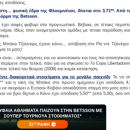
ες αποδόσεις.
στη… φυσική έδρα της Φλουμινένσε, δίνεται στο 3.71**. Από 
τφόρμα της Betsson
.
έχει σαφές φαβορί στα προγνωστικά. Βέβαια, σε τέτοιες περιπτ
νάρια. Ιδίως όταν αναμετριούνται ομάδες με τέτοια παράδοση και
αιρα.
ης Μπόκα Τζούνιορς έχουν κάνει… απόβαση στο Ρίο ντε Τζανέιρο 
για το ματς!
ίναι… σεταρισμένες και να ικανοποιούν και τους πιο απαιτητικούς
περίμενε στον τελικό, πάει για να σηκώσει το 7ο Copa Libertadores
τον τελικό του θεσμού (2008) και καμία κατάκτηση.
ντε διαφορετικά στοιχήματα για το μεγάλο παιχνίδι
: Το να σ
* και η νίκη της Μπόκα στο πρώτο ημίχρονο έχει απόδοση 4,9
 το να σκοράρει ο Έντισον Καβάνι οποιαδήποτε στιγμή στο ματς από
αι να βρει δίχτυα ο Κάνο έχει απόδοση 5,50** (από 5,00), όσο απο
ΥΦΑΙΑ ΑΘΛΗΜΑΤΑ ΠΑΙΖΟΥΝ ΣΤΗΝ BETSSON ΜΕ
ΣΟΥΠΕΡ ΤΟΥΡΝΟΥΑ ΣΤΟΙΧΗΜΑΤΟΣ*
ΕΓΓΡΑΦΗ