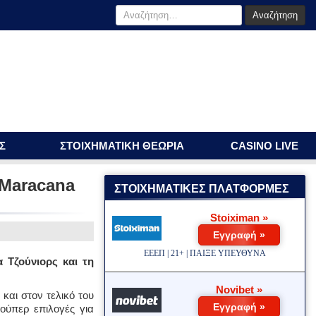
Αναζήτηση
Σ
ΣΤΟΙΧΗΜΑΤΙΚΉ ΘΕΩΡΊΑ
CASINO LIVE
 Maracana
ΣΤΟΙΧΗΜΑΤΙΚΕΣ ΠΛΑΤΦΟΡΜΕΣ
Stoiximan »
Εγγραφή »
ΕΕΕΠ | 21+ | ΠΑΙΞΕ ΥΠΕΥΘΥΝΑ
 Τζούνιορς και τη
Novibet »
και στον τελικό του
Εγγραφή »
σούπερ επιλογές για