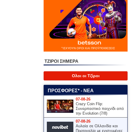
ΤΖΙΡΟΙ ΣΗΜΕΡΑ
Ολοι οι Τζίροι
ΠΡΟΣΦΟΡΕΣ* - ΝΕΑ
07-08-26
Crazy Coin Flip:
Συναρπαστικό παιχνίδι από
την Evolution (7/8)
07-08-26
Αυλαία σε Ολλανδία και
Πορτογαλία με ενισχυμένες