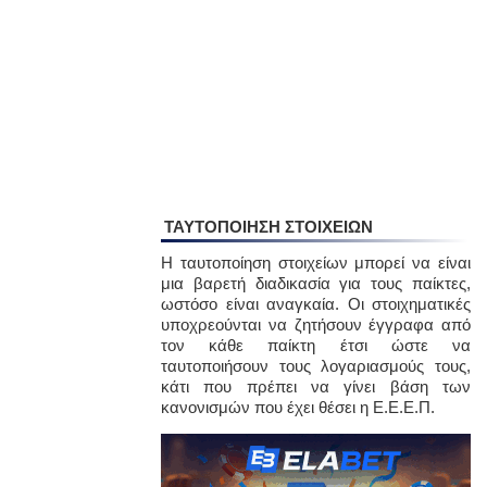
ΤΑΥΤΟΠΟΙΗΣΗ ΣΤΟΙΧΕΙΩΝ
Η ταυτοποίηση στοιχείων μπορεί να είναι
μια βαρετή διαδικασία για τους παίκτες,
ωστόσο είναι αναγκαία. Οι στοιχηματικές
υποχρεούνται να ζητήσουν έγγραφα από
τον κάθε παίκτη έτσι ώστε να
ταυτοποιήσουν τους λογαριασμούς τους,
κάτι που πρέπει να γίνει βάση των
κανονισμών που έχει θέσει η Ε.Ε.Ε.Π.