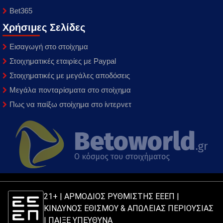
Bet365
Χρήσιμες Σελίδες
Εισαγωγή στο στοίχημα
Στοιχηματικές εταιρίες με Paypal
Στοιχηματικές με μεγάλες αποδόσεις
Μεγάλα πονταρίσματα στο στοίχημα
Πως να παίξω στοίχημα στο ίντερνετ
21+ | ΑΡΜΟΔΙΟΣ ΡΥΘΜΙΣΤΗΣ ΕΕΕΠ |
ΚΙΝΔΥΝΟΣ ΕΘΙΣΜΟΥ & ΑΠΩΛΕΙΑΣ ΠΕΡΙΟΥΣΙΑΣ
|
ΠΑΙΞΕ ΥΠΕΥΘΥΝΑ