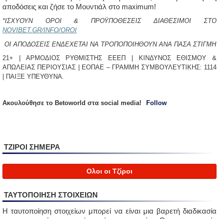
αποδόσεις και ζήσε το Μουντιάλ στο maximum!
*ΙΣΧΥΟΥΝ ΟΡΟΙ & ΠΡΟΫΠΟΘΕΣΕΙΣ ΔΙΑΘΕΣΙΜΟΙ ΣΤΟ
NOVIBET.GR/INFO/OROI
ΟΙ ΑΠΟΔΟΣΕΙΣ ΕΝΔΕΧΕΤΑΙ ΝΑ ΤΡΟΠΟΠΟΙΗΘΟΥΝ ΑΝΑ ΠΑΣΑ ΣΤΙΓΜΗ
21+ | ΑΡΜΟΔΙΟΣ ΡΥΘΜΙΣΤΗΣ ΕΕΕΠ | ΚΙΝΔΥΝΟΣ ΕΘΙΣΜΟΥ &
ΑΠΩΛΕΙΑΣ ΠΕΡΙΟΥΣΙΑΣ | ΕΟΠΑΕ – ΓΡΑΜΜΗ ΣΥΜΒΟΥΛΕΥΤΙΚΗΣ: 1114
| ΠΑΙΞΕ ΥΠΕΥΘΥΝΑ.
Aκουλούθησε το Betoworld στα social media!
Follow
ΤΖΙΡΟΙ ΣΗΜΕΡΑ
Ολοι οι Τζίροι
ΤΑΥΤΟΠΟΙΗΣΗ ΣΤΟΙΧΕΙΩΝ
Η ταυτοποίηση στοιχείων μπορεί να είναι μια βαρετή διαδικασία