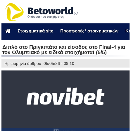
Στοιχηματικά site
Προσφορές* στοιχηματικών
Κο
Διπλό στο Πριγκιπάτο και είσοδος στο Final-4 για
τον Ολυμπιακό με ειδικά στοιχήματα! (5/5)
Ημερομηνία άρθρου: 05/05/26 - 09:10