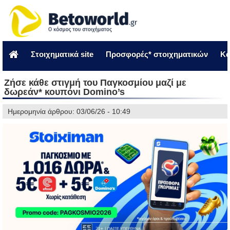
Στοιχηματικά site
Προσφορές* στοιχηματικών
Κο
Ζήσε κάθε στιγμή του Παγκοσμίου μαζί με
δωρεάν* κουπόνι Domino’s
Ημερομηνία άρθρου: 03/06/26 - 10:49
☆☆
★★
EΓΓ