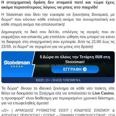
Η στοιχηματική δράση δεν σταματά ποτέ και τώρα έχεις
ακόμα περισσότερους λόγους να μπεις στο παιχνίδι!
Η Stoiximan σου δίνει την ευκαιρία να ξεκινήσεις δυναμικά, με
δώρα* που κάνουν κάθε επιλογή ακόμα πιο συναρπαστική και
κάθε στιγμή ακόμα πιο απολαυστική!
Δημιουργείς το δικό σου δελτίο, επιλέγεις τις αγορές που σε
εκφράζουν και αποκτάς μία επιπλέον ώθηση που μπορεί να κάνει
τη διαφορά στη στοιχηματική σου εμπειρία. Από τις 21:00 έως τις
23:59, το δώρο* σε περιμένει για να μπεις στη δράση!
5 Δώρα σε όλους την Τετάρτη 05/8 στη
Stoiximan!
☆☆☆☆☆
★★★★★
EΓΓΡΑΦΗ
ΕΕΕΠ | 21+ | ΠΑΙΞΕ ΥΠΕΥΘΥΝΑ
Τα δώρα* δίνουν το ιδανικό ξεκίνημα σε κάθε νέο παίκτη, είτε
θέλει να δοκιμάσει το Στοίχημα είτε να απολαύσει το
Live
Casino
,
η προσφορά* είναι διαθέσιμη για περιορισμένο χρονικό διάστημα,
για να επωφεληθείς άμεσα!
«21+ | ΑΡΜΟΔΙΟΣ ΡΥΘΜΙΣΤΗΣ ΕΕΕΠ | ΚΙΝΔΥΝΟΣ ΕΘΙΣΜΟΥ &
ΑΠΩΛΕΙΑΣ ΠΕΡΙΟΥΣΙΑΣ | ΕΟΠΑΕ – ΓΡΑΜΜΗ ΣΥΜΒΟΥΛΕΥΤΙΚΗΣ: 1114