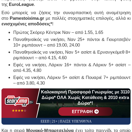
της
EuroLeague
.
Εσύ μπορείς να ζήσεις την συναρπαστική αυτή αναμέτρηση
στο
Pamestoixima.
gr
με πολλές στοιχηματικές επιλογές, αλλά κι
ενισχυμένες αποδόσεις*
!
Πρώτος Σκόρερ Κέντρικ Ναν – από 1.55, 1.65
Παναθηναϊκός να νικήσει, Ναν 25+ πόντοι & Γιουρτσεβέν
10+ ριμπάουντ – από 19.00, 24.00
Παναθηναϊκός να νικήσει, Ναν 5+ ασίστ & Ερνανγκόμεθ 8+
ριμπάουντ – από 4.15, 4.60
Εφές να νικήσει, Λάρκιν 16+ πόντοι & Λάρκιν 5+ ασίστ –
από 4.35, 4.80
Εφές να νικήσει, Λάρκιν 5+ ασίστ & Πουαριέ 7+ ριμπάουντ
– από 3.80, 4.30
Καλοκαιρινή Προσφορά Γνωριμίας με 3110
Δώρα* ΟΛΑ Χωρίς Κατάθεση & 2010 extra
Δώρα*!
☆☆☆☆☆
★★★★★
EΓΓΡΑΦΗ
ΕΕΕΠ | 21+ | ΠΑΙΞΕ ΥΠΕΥΘΥΝΑ
Και η σειρά
Μονακό-Μπαρτσελόνα
έχει τρίτο παιχνίδι, το οποίο