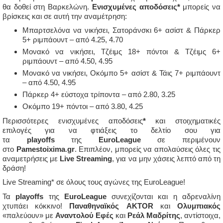
θα δοθεί στη Βαρκελώνη.
Ενισχυμένες αποδόσεις*
μπορείς να
βρίσκεις και σε αυτή την αναμέτρηση:
Μπαρτσελόνα να νικήσει, Σατοράνσκι 6+ ασίστ & Πάρκερ
5+ ριμπάουντ – από 4.25, 4.70
Μονακό να νικήσει, Τζέιμς 18+ πόντοι & Τζέιμς 6+
ριμπάουντ – από 4.50, 4.95
Μονακό να νικήσει, Οκόμπο 5+ ασίστ & Τάις 7+ ριμπάουντ
– από 4.50, 4.95
Πάρκερ 4+ εύστοχα τρίποντα – από 2.80, 3.25
Οκόμπο 19+ πόντοι – από 3.80, 4.25
Περισσότερες ενισχυμένες αποδόσεις
*
και στοιχηματικές
επιλογές για να φτιάξεις το δελτίο σου για
τα
playoffs
της
EuroLeague
σε περιμένουν
στο
Pamestoixima
.
gr
. Επιπλέον, μπορείς να απολαύσεις όλες τις
αναμετρήσεις με
Live Streaming
, για να μην χάσεις λεπτό από τη
δράση!
Live Streaming* σε όλους τους αγώνες της EuroLeague!
Τα
playoffs
της
EuroLeague
συνεχίζονται και η αδρεναλίνη
χτυπάει κόκκινο!
Παναθηναϊκός
AKTOR
και
Ολυμπιακός
«παλεύουν» με
Αναντολού Εφές
και
Ρεάλ Μαδρίτης
, αντίστοιχα,