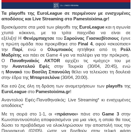
Τα playoffs της EuroLeague σε περιμένουν με ενισχυμένες
αποδόσεις και Live Streaming στο Pamestoixima.gr!
Βρισκόμαστε στα μισά των playoffs της
EuroLeague
και η αγωνία
χτυπά κόκκινο, με τα τρίτα παιχνίδια να είναι σε
εξέλιξη! Η
Φενέρμπαχτσε
του
Σαρούνας Γιασικεβίτσιους
έγινε
η πρώτη ομάδα που προκρίθηκε στο
Final 4
, αφού «σκούπισε»
την
Παρί
, ενώ ο
Ολυμπιακός
ηττήθηκε από τη
Ρεάλ
Μαδρίτης
και πάει σε Game 4 για να παλέψει για την πρόκριση.
Ο
Παναθηναϊκός
AKTOR
αρχίζει τις «μάχες» του με
την
Αναντολού Εφές
στην Τουρκία (30/04, 20:45), ενώ
η
Μονακό
του
Βασίλη Σπανούλη
θέλει να τελειώσει τη δουλειά
στην έδρα της
Μπαρτσελόνα
(30/04, 20:00).
Και εσύ ζεις όλη τη δράση των αναμετρήσεων των
playoffs
της
EuroLeague
στο
Pamestoixima.gr
!
Αναντολού Εφές-Παναθηναϊκός: Live Streaming* κι ενισχυμένες
αποδόσεις*
Με τη σειρά στο 1-1, οι «
πράσινοι
» πάνε στο
Game 3
στην
Κωνσταντινούπολη αποφασισμένοι για μια νίκη, η οποία θα τους
δώσει το προβάδισμα να ολοκληρώσουν την αποστολή τους την
Παρασκευή (02/05), ώστε να βρεθούν στην τελική φάση