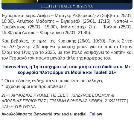
ΕΕΕΠ | 21+ | ΠΑΙΞΕ ΥΠΕΥΘΥΝΑ
Έχουμε και λέμε: Λειψία – Μπάγερ Λεβερκούζεν (Σάββατο 25/01,
16:30), Ατλέτικο Μαδρίτης – Βιγιαρεάλ (25/01, 17:15), Νάπολι –
Γιουβέντους (25/01, 19:00), Μάντσεστερ Σίτι – Τσέλσι (25/01,
19:30) και Λάτσιο – Φιορεντίνα (26/01, 21:45).
Και, βεβαίως, το πρωί της Κυριακής (26/01, 10:30), Γιάνικ Σίνερ
και Αλεξάντερ Ζβέρεφ θα μονομαχήσουν για το πρώτο Γκραν
Σλαμ του τένις για το 2025, με τον Ιταλό να ψάχνει το «ριπίτ» και
τον Γερμανό τον πρώτο μεγάλο τίτλο της καριέρας του.
Interwetten, η 1η στοιχηματική που μπήκε στο διαδίκτυο. Με
κορυφαία πλατφόρμα σε Mobile και Tablet! 21+
* Οι αποδόσεις ενδέχεται να υπόκεινται σε αλλαγές
* Ισχύουν όροι και προϋποθέσεις
21+ | ΑΡΜΟΔΙΟΣ ΡΥΘΜΙΣΤΗΣ ΕΕΕΠ | ΚΙΝΔΥΝΟΣ ΕΘΙΣΜΟΥ &
ΑΠΩΛΕΙΑΣ ΠΕΡΙΟΥΣΙΑΣ | ΓΡΑΜΜΗ ΒΟΗΘΕΙΑΣ ΚΕΘΕΑ: 2109237777 |
ΠΑΙΞΕ ΥΠΕΥΘΥΝΑ
Aκουλούθησε το Betoworld στα social media!
Follow