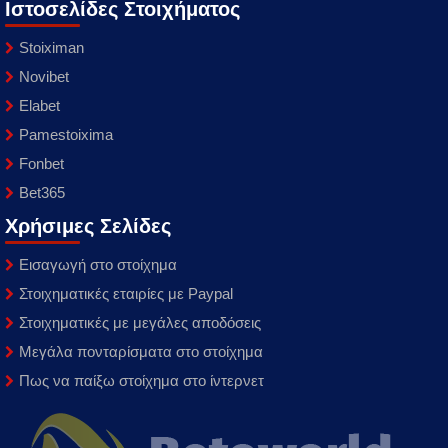
Ιστοσελίδες Στοιχήματος
Stoiximan
Novibet
Elabet
Pamestoixima
Fonbet
Bet365
Χρήσιμες Σελίδες
Εισαγωγή στο στοίχημα
Στοιχηματικές εταιρίες με Paypal
Στοιχηματικές με μεγάλες αποδόσεις
Μεγάλα πονταρίσματα στο στοίχημα
Πως να παίξω στοίχημα στο ίντερνετ