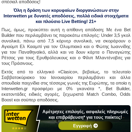
σπέσιαλ αποδόσεις!
Όλη η δράση των κορυφαίων διοργανώσεων στην
Interwetten με δυνατές αποδόσεις, πολλά ειδικά στοιχήματα
και πλούσιο Live Betting! 21+
Πως, όμως, προκύπτει αυτή η απίθανη απόδοση; Με ένα Bet
Builder που περιλαμβάνει τις παρακάτω επιλογές: Under 3,5 γκολ
συνολικά, πάνω από 7,5 κόρνερ συνολικά, να σκοράρουν ο
Αγιούμπ Ελ Κααμπί για τον Ολυμπιακό και ο Φώτης Ιωαννίδης
για τον Παναθηναϊκό, αλλά και να δουν κάρτα ο Παναγιώτης
Ρέτσος για τους Ερυθρόλευκους και ο Φίλιπ Μλαντένοβιτς για
τους Πράσινους.
Εκτός από το ελληνικό «Clasico», βεβαίως, το τελευταίο
Σαββατοκύριακο του Ιανουαρίου περιλαμβάνει και άλλα
σπουδαία παιχνίδια στις τέσσερις γωνιές της Ευρώπης, τα οποία η
Interwetten.gr προσφέρει με 0% γκανιότα *, Bet Builder,
εκατοντάδες ειδικές αγορές, ξεχωριστά Match Combo, Odds
Boost και σούπερ αποδόσεις.
Αμέτρητες επιλογές, ασφαλείς πληρωμές
και επιβράβευση* για τους παίκτες!
Εγγραφή
☆☆☆☆☆
★★★★★