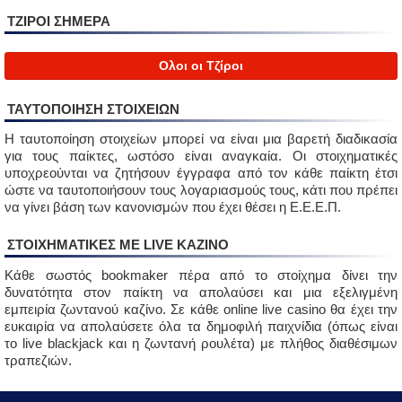
ΤΖΙΡΟΙ ΣΗΜΕΡΑ
Ολοι οι Τζίροι
ΤΑΥΤΟΠΟΙΗΣΗ ΣΤΟΙΧΕΙΩΝ
Η ταυτοποίηση στοιχείων μπορεί να είναι μια βαρετή διαδικασία
για τους παίκτες, ωστόσο είναι αναγκαία. Οι στοιχηματικές
υποχρεούνται να ζητήσουν έγγραφα από τον κάθε παίκτη έτσι
ώστε να ταυτοποιήσουν τους λογαριασμούς τους, κάτι που πρέπει
να γίνει βάση των κανονισμών που έχει θέσει η Ε.Ε.Ε.Π.
ΣΤΟΙΧΗΜΑΤΙΚΈΣ ΜΕ LIVE ΚΑΖΙΝΟ
Κάθε σωστός bookmaker πέρα από το στοίχημα δίνει την
δυνατότητα στον παίκτη να απολαύσει και μια εξελιγμένη
εμπειρία ζωντανού καζίνο. Σε κάθε online live casino θα έχει την
ευκαιρία να απολαύσετε όλα τα δημοφιλή παιχνίδια (όπως είναι
το live blackjack και η ζωντανή ρουλέτα) με πλήθος διαθέσιμων
τραπεζιών.