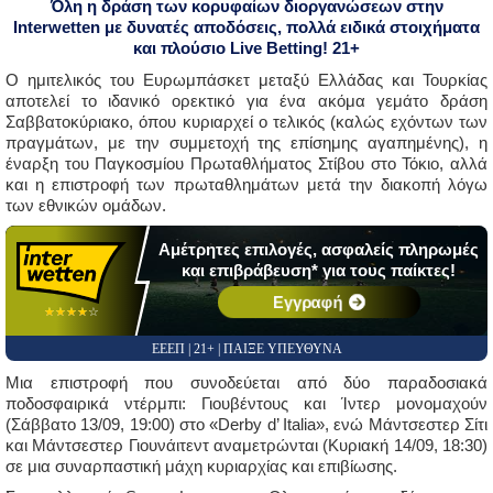
Όλη η δράση των κορυφαίων διοργανώσεων στην
Interwetten με δυνατές αποδόσεις, πολλά ειδικά στοιχήματα
και πλούσιο Live Betting! 21+
Ο ημιτελικός του Ευρωμπάσκετ μεταξύ Ελλάδας και Τουρκίας
αποτελεί το ιδανικό ορεκτικό για ένα ακόμα γεμάτο δράση
Σαββατοκύριακο, όπου κυριαρχεί ο τελικός (καλώς εχόντων των
πραγμάτων, με την συμμετοχή της επίσημης αγαπημένης), η
έναρξη του Παγκοσμίου Πρωταθλήματος Στίβου στο Τόκιο, αλλά
και η επιστροφή των πρωταθλημάτων μετά την διακοπή λόγω
των εθνικών ομάδων.
Αμέτρητες επιλογές, ασφαλείς πληρωμές
και επιβράβευση* για τους παίκτες!
Εγγραφή
☆☆☆☆☆
★★★★★
ΕΕΕΠ | 21+ | ΠΑΙΞΕ ΥΠΕΥΘΥΝΑ
Μια επιστροφή που συνοδεύεται από δύο παραδοσιακά
ποδοσφαιρικά ντέρμπι: Γιουβέντους και Ίντερ μονομαχούν
(Σάββατο 13/09, 19:00) στο «Derby d’ Italia», ενώ Μάντσεστερ Σίτι
και Μάντσεστερ Γιουνάιτεντ αναμετρώνται (Κυριακή 14/09, 18:30)
σε μια συναρπαστική μάχη κυριαρχίας και επιβίωσης.