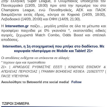
Στην ελληνική Super League, ο Ολυμπιακός υποδέχεται τον
Πανσερραϊκό (13/09, 18:00) πριν από την πρεμιέρα του στο
Champions League, ενώ Παναθηναϊκός, ΑΕΚ και ΠΑΟΚ
δοκιμάζονται εκτός έδρας, κόντρα σε Κηφισιά (14/09, 18:00),
Λεβαδειακό (14/09, 20:00) και ΟΦΗ (14/09, 21:30).
Η
Interwetten.gr
παίζει… μεγάλη μπάλα σε όλα τα μέτωπα και
προσφέρει παιχνίδια με 0% γκανιότα *, εκατοντάδες ειδικές
αγορές, ξεχωριστά Match Combo, Odds Boost και σπέσιαλ
αποδόσεις.
Interwetten, η 1η στοιχηματική που μπήκε στο διαδίκτυο. Με
κορυφαία πλατφόρμα σε Mobile και Tablet! 21+
Οι αποδόσεις ενδέχεται να υπόκεινται σε αλλαγές
* Ισχύουν όροι και προϋποθέσει
21+ | ΑΡΜΟΔΙΟΣ ΡΥΘΜΙΣΤΗΣ ΕΕΕΠ | ΚΙΝΔΥΝΟΣ ΕΘΙΣΜΟΥ &
ΑΠΩΛΕΙΑΣ ΠΕΡΙΟΥΣΙΑΣ | ΓΡΑΜΜΗ ΒΟΗΘΕΙΑΣ ΚΕΘΕΑ: 2109237777 |
ΠΑΙΞΕ ΥΠΕΥΘΥΝΑ
Aκουλούθησε το Betoworld στα social media!
Follow
ΤΖΙΡΟΙ ΣΗΜΕΡΑ