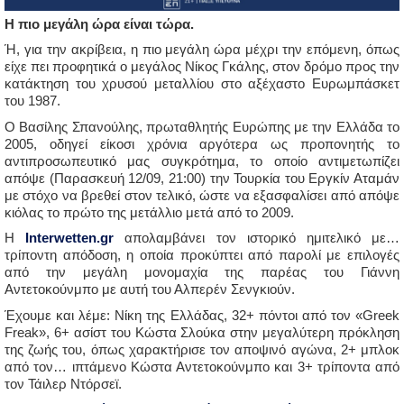
Η πιο μεγάλη ώρα είναι τώρα.
Ή, για την ακρίβεια, η πιο μεγάλη ώρα μέχρι την επόμενη, όπως
είχε πει προφητικά ο μεγάλος Νίκος Γκάλης, στον δρόμο προς την
κατάκτηση του χρυσού μεταλλίου στο αξέχαστο Ευρωμπάσκετ
του 1987.
Ο Βασίλης Σπανούλης, πρωταθλητής Ευρώπης με την Ελλάδα το
2005, οδηγεί είκοσι χρόνια αργότερα ως προπονητής το
αντιπροσωπευτικό μας συγκρότημα, το οποίο αντιμετωπίζει
απόψε (Παρασκευή 12/09, 21:00) την Τουρκία του Εργκίν Αταμάν
με στόχο να βρεθεί στον τελικό, ώστε να εξασφαλίσει από απόψε
κιόλας το πρώτο της μετάλλιο μετά από το 2009.
Η
Interwetten.gr
απολαμβάνει τον ιστορικό ημιτελικό με…
τρίποντη απόδοση, η οποία προκύπτει από παρολί με επιλογές
από την μεγάλη μονομαχία της παρέας του Γιάννη
Αντετοκούνμπο με αυτή του Αλπερέν Σενγκιούν.
Έχουμε και λέμε: Νίκη της Ελλάδας, 32+ πόντοι από τον «Greek
Freak», 6+ ασίστ του Κώστα Σλούκα στην μεγαλύτερη πρόκληση
της ζωής του, όπως χαρακτήρισε τον αποψινό αγώνα, 2+ μπλοκ
από τον… ιπτάμενο Κώστα Αντετοκούνμπο και 3+ τρίποντα από
τον Τάιλερ Ντόρσεϊ.