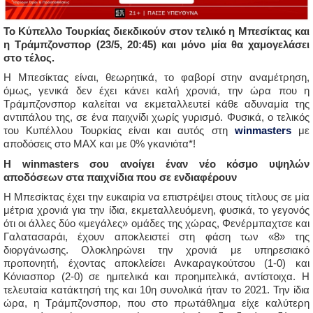
Το Κύπελλο Τουρκίας διεκδικούν στον τελικό η Μπεσίκτας και
η Τράμπζονσπορ (23/5, 20:45) και μόνο μία θα χαμογελάσει
στο τέλος.
Η Μπεσίκτας είναι, θεωρητικά, το φαβορί στην αναμέτρηση,
όμως, γενικά δεν έχει κάνει καλή χρονιά, την ώρα που η
Τράμπζονσπορ καλείται να εκμεταλλευτεί κάθε αδυναμία της
αντιπάλου της, σε ένα παιχνίδι χωρίς γυρισμό. Φυσικά, ο τελικός
του Κυπέλλου Τουρκίας είναι και αυτός στη
winmasters
με
αποδόσεις στο MAX και με 0% γκανιότα*!
Η winmasters σου ανοίγει έναν νέο κόσμο υψηλών
αποδόσεων στα παιχνίδια που σε ενδιαφέρουν
Η Μπεσίκτας έχει την ευκαιρία να επιστρέψει στους τίτλους σε μία
μέτρια χρονιά για την ίδια, εκμεταλλευόμενη, φυσικά, το γεγονός
ότι οι άλλες δύο «μεγάλες» ομάδες της χώρας, Φενέρμπαχτσε και
Γαλατασαράι, έχουν αποκλειστεί στη φάση των «8» της
διοργάνωσης. Ολοκληρώνει την χρονιά με υπηρεσιακό
προπονητή, έχοντας αποκλείσει Ανκαραγκούτσου (1-0) και
Κόνιασπορ (2-0) σε ημιτελικά και προημιτελικά, αντίστοιχα. Η
τελευταία κατάκτησή της και 10η συνολικά ήταν το 2021. Την ίδια
ώρα, η Τράμπζονσπορ, που στο πρωτάθλημα είχε καλύτερη