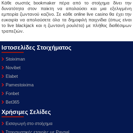
Κάθε σωστός bookmaker πέρα από το στοίχημα δίνει την
δυνατότητα στον παίκτη να απολαύσει και μια εξελιγμένη
εμπειρία ζωντανού καζίνο. Σε κάθε online live casino θα έχει την
ευκαιρία να απολαύσετε όλα τα δημοφιλή παιχνίδια (όπως είναι
το live blackjack και η ζωντανή ρουλέτα) με πλήθος διαθέσιμων
τραπεζιών.
Ιστοσελίδες Στοιχήματος
Stoiximan
Novibet
Elabet
Pamestoixima
Fonbet
Bet365
Χρήσιμες Σελίδες
Εισαγωγή στο στοίχημα
Στοιχηματικές εταιρίες με Paypal