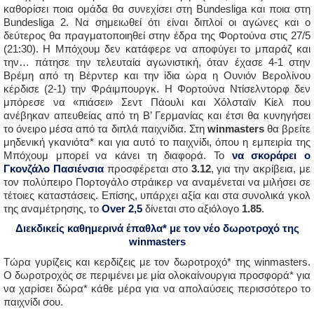
καθορίσει ποια ομάδα θα συνεχίσει στη Bundesliga και ποια στη
Bundesliga 2. Να σημειωθεί ότι είναι διπλοί οι αγώνες και ο
δεύτερος θα πραγματοποιηθεί στην έδρα της Φορτούνα στις 27/5
(21:30). Η Μπόχουμ δεν κατάφερε να αποφύγει το μπαράζ και
την… πάτησε την τελευταία αγωνιστική, όταν έχασε 4-1 στην
Βρέμη από τη Βέρντερ και την ίδια ώρα η Ουνιόν Βερολίνου
κέρδισε (2-1) την Φράιμπουργκ. Η Φορτούνα Ντίσελντορφ δεν
μπόρεσε να «πιάσει» Σεντ Πάουλι και Χόλσταϊν Κίελ που
ανέβηκαν απευθείας από τη Β’ Γερμανίας και έτσι θα κυνηγήσει
το όνειρο μέσα από τα διπλά παιχνίδια. Στη
winmasters
θα βρείτε
μηδενική γκανιότα* και για αυτό το παιχνίδι, όπου η εμπειρία της
Μπόχουμ μπορεί να κάνει τη διαφορά. Το
να σκοράρει ο
Γκονζάλο Πασιένσια
προσφέρεται στο
3.12
, για την ακρίβεια, με
τον πολύπειρο Πορτογάλο στράικερ να αναμένεται να μιλήσει σε
τέτοιες καταστάσεις. Επίσης, υπάρχει αξία και στα συνολικά γκολ
της αναμέτρησης, το
Over 2,5
δίνεται στο αξιόλογο
1.85
.
Διεκδικείς καθημερινά έπαθλα* με τον νέο δωροτροχό της
winmasters
Τώρα γυρίζεις και κερδίζεις με τον δωροτροχό* της winmasters.
O δωροτροχός σε περιμένει με μία ολοκαίνουργια προσφορά* για
να χαρίσει δώρα* κάθε μέρα για να απολαύσεις περισσότερο το
παιχνίδι σου.