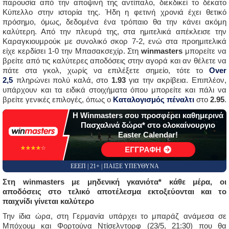
παρουσία από την αποψινή της αντίπαλο, διεκδικεί το δέκατο
Κύπελλο στην ιστορία της. Ήδη η φετινή χρονιά έχει θετικό
πρόσημο, όμως, δεδομένα ένα τρόπαιο θα την κάνει ακόμη
καλύτερη. Από την πλευρά της, στα ημιτελικά απέκλεισε την
Καραγκιουμρούκ με συνολικό σκορ 7-2, ενώ στα προημιτελικά
είχε κερδίσει 1-0 την Μπασακσεχίρ. Στη
winmasters
μπορείτε να
βρείτε από τις καλύτερες αποδόσεις στην αγορά και αν θέλετε να
πάτε στα γκολ, χωρίς να επιλέξετε σημείο, τότε το
Over
2,5
πληρώνει πολύ καλά, στο
1.93
για την ακρίβεια. Επιπλέον,
υπάρχουν και τα ειδικά στοιχήματα όπου μπορείτε και πάλι να
βρείτε γενικές επιλογές, όπως ο
Καταλογισμός πέναλτι
στο
2.95
.
Η Winmasters σου προσφέρει καθημερινά
Πασχαλινά δώρα* στο ολοκαίνουργιο
Εaster Calendar!
☆☆☆☆☆
★★★★★
ΕΓΓΡΑΦΗ
ΕΕΕΠ | 21+ | ΠΑΙΞΕ ΥΠΕΥΘΥΝΑ
Στη winmasters με μηδενική γκανιότα* κάθε μέρα, οι
αποδόσεις στο τελικό αποτέλεσμα εκτοξεύονται και το
παιχνίδι γίνεται καλύτερο
Την ίδια ώρα, στη Γερμανία υπάρχει το μπαράζ ανάμεσα σε
Μπόχουμ και Φορτούνα Ντίσελντορφ (23/5, 21:30) που θα