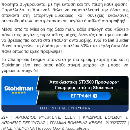
ποιότητα συγκρούονται με την ένταση και την πίεση κάθε φάσης.
Παράλληλα, η Άρσεναλ θέλει να εκμεταλλευτεί την έδρα της
απέναντι στη Σπόρτινγκ.Ευκαιρίες και συνεχείς εναλλαγές
συναισθημάτων μετατρέπονται σε μεγάλα έπαθλα* ανταμοιβής!
Μέσα από το Mission της Stoiximan, κάθε επιλογή σου «δένει»
πάνω στις μεγάλες ευρωπαϊκές μάχες, δίνοντάς σου την ευκαιρία
να βρεθείς πιο κοντά στα έπαθλα* ανταμοιβής, ενώ το Bet Builder
Boost απογειώνει τη δράση με επιπλέον 50% στα κέρδη όταν όλα
πάνε όπως τα έχεις προβλέψει!
Το Champions League μπαίνει στην πιο κρίσιμη καμπή του και η
Stoiximan είναι εκεί όπου κάθε στιγμή μετράει και μπορεί να
γυρίσει το παιχνίδι!
Αποκλειστική STX500 Προσφορά*
Γνωριμίας από τη Stoiximan
☆☆☆☆☆
★★★★★
EΓΓΡΑΦΗ
ΕΕΕΠ | 21+ | ΠΑΙΞΕ ΥΠΕΥΘΥΝΑ
21+ | ΑΡΜΟΔΙΟΣ ΡΥΘΜΙΣΤΗΣ ΕΕΕΠ | ΚΙΝΔΥΝΟΣ ΕΘΙΣΜΟΥ &
ΑΠΩΛΕΙΑΣ ΠΕΡΙΟΥΣΙΑΣ | ΓΡΑΜΜΗ ΒΟΗΘΕΙΑΣ ΚΕΘΕΑ: 2109237777 |
ΠΑΙΞΕ ΥΠΕΥΘΥΝΑ | Ισχύουν Όροι & Προϋποθέσεις