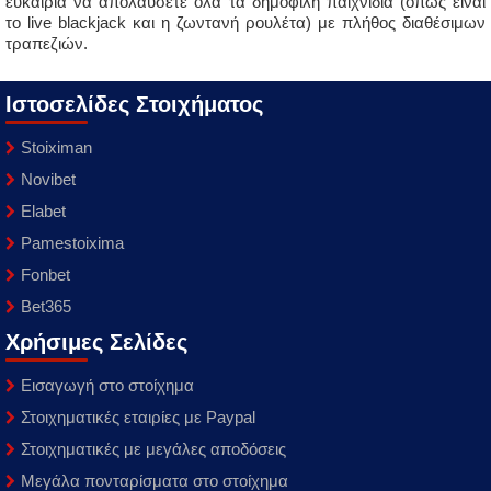
ευκαιρία να απολαύσετε όλα τα δημοφιλή παιχνίδια (όπως είναι
το live blackjack και η ζωντανή ρουλέτα) με πλήθος διαθέσιμων
τραπεζιών.
Ιστοσελίδες Στοιχήματος
Stoiximan
Novibet
Elabet
Pamestoixima
Fonbet
Bet365
Χρήσιμες Σελίδες
Εισαγωγή στο στοίχημα
Στοιχηματικές εταιρίες με Paypal
Στοιχηματικές με μεγάλες αποδόσεις
Μεγάλα πονταρίσματα στο στοίχημα