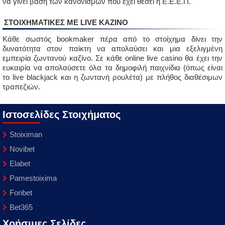
να γίνει βάση των κανονισμών που έχει θέσει η Ε.Ε.Ε.Π.
ΣΤΟΙΧΗΜΑΤΙΚΈΣ ΜΕ LIVE ΚΑΖΙΝΟ
Κάθε σωστός bookmaker πέρα από το στοίχημα δίνει την
δυνατότητα στον παίκτη να απολαύσει και μια εξελιγμένη
εμπειρία ζωντανού καζίνο. Σε κάθε online live casino θα έχει την
ευκαιρία να απολαύσετε όλα τα δημοφιλή παιχνίδια (όπως είναι
το live blackjack και η ζωντανή ρουλέτα) με πλήθος διαθέσιμων
τραπεζιών.
Ιστοσελίδες Στοιχήματος
Stoiximan
Novibet
Elabet
Pamestoixima
Fonbet
Bet365
Χρήσιμες Σελίδες