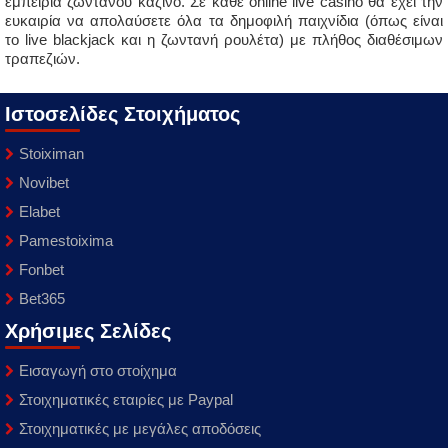
εμπειρία ζωντανού καζίνο. Σε κάθε online live casino θα έχει την
ευκαιρία να απολαύσετε όλα τα δημοφιλή παιχνίδια (όπως είναι
το live blackjack και η ζωντανή ρουλέτα) με πλήθος διαθέσιμων
τραπεζιών.
Ιστοσελίδες Στοιχήματος
Stoiximan
Novibet
Elabet
Pamestoixima
Fonbet
Bet365
Χρήσιμες Σελίδες
Εισαγωγή στο στοίχημα
Στοιχηματικές εταιρίες με Paypal
Στοιχηματικές με μεγάλες αποδόσεις