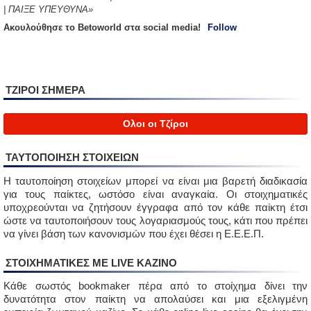
| ΠΑΙΞΕ ΥΠΕΥΘΥΝΑ»
Aκουλούθησε το Betoworld στα social media!
Follow
ΤΖΙΡΟΙ ΣΗΜΕΡΑ
Ολοι οι Τζίροι
ΤΑΥΤΟΠΟΙΗΣΗ ΣΤΟΙΧΕΙΩΝ
Η ταυτοποίηση στοιχείων μπορεί να είναι μια βαρετή διαδικασία
για τους παίκτες, ωστόσο είναι αναγκαία. Οι στοιχηματικές
υποχρεούνται να ζητήσουν έγγραφα από τον κάθε παίκτη έτσι
ώστε να ταυτοποιήσουν τους λογαριασμούς τους, κάτι που πρέπει
να γίνει βάση των κανονισμών που έχει θέσει η Ε.Ε.Ε.Π.
ΣΤΟΙΧΗΜΑΤΙΚΈΣ ΜΕ LIVE ΚΑΖΙΝΟ
Κάθε σωστός bookmaker πέρα από το στοίχημα δίνει την
δυνατότητα στον παίκτη να απολαύσει και μια εξελιγμένη