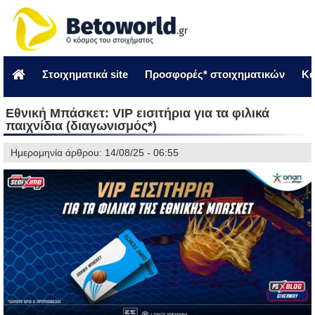
Στοιχηματικά site
Προσφορές* στοιχηματικών
Κο
Εθνική Μπάσκετ: VIP εισιτήρια για τα φιλικά
παιχνίδια (διαγωνισμός*)
Ημερομηνία άρθρου: 14/08/25 - 06:55