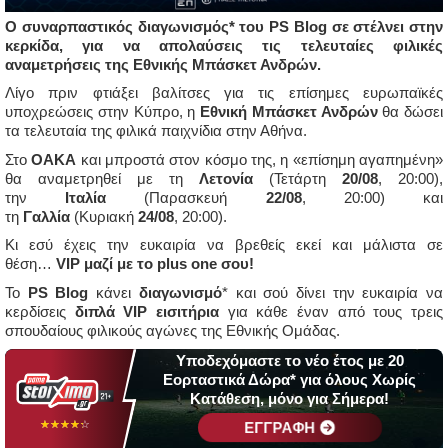
Ο συναρπαστικός διαγωνισμός* του PS
Blog
σε στέλνει στην
κερκίδα, για να απολαύσεις τις τελευταίες φιλικές
αναμετρήσεις της Εθνικής Μπάσκετ Ανδρών.
Λίγο πριν φτιάξει βαλίτσες για τις επίσημες ευρωπαϊκές
υποχρεώσεις στην Κύπρο, η
Εθνική Μπάσκετ Ανδρών
θα δώσει
τα τελευταία της φιλικά παιχνίδια στην Αθήνα.
Στο
ΟΑΚΑ
και μπροστά στον κόσμο της, η «επίσημη αγαπημένη»
θα αναμετρηθεί με τη
Λετονία
(Τετάρτη
20/08
, 20:00),
την
Ιταλία
(Παρασκευή
22/08
, 20:00) και
τη
Γαλλία
(Κυριακή
24/08
, 20:00).
Κι εσύ έχεις την ευκαιρία να βρεθείς εκεί και μάλιστα σε
θέση…
VIP
μαζί με το plus
one
σου!
Το
PS
Blog
κάνει
διαγωνισμό
* και σού δίνει την ευκαιρία να
κερδίσεις
διπλά VIP
εισιτήρια
για κάθε έναν από τους τρεις
σπουδαίους φιλικούς αγώνες της Εθνικής Ομάδας.
Υποδεχόμαστε το νέο έτος με 20
Εορταστικά Δώρα* για όλους Χωρίς
Κατάθεση, μόνο για Σήμερα!
☆☆☆☆☆
★★★★★
ΕΓΓΡΑΦΗ