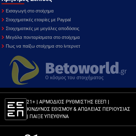
Εισαγωγή στο στοίχημα
Στοιχηματικές εταιρίες με Paypal
Στοιχηματικές με μεγάλες αποδόσεις
Μεγάλα πονταρίσματα στο στοίχημα
Πως να παίξω στοίχημα στο ίντερνετ
21+ | ΑΡΜΟΔΙΟΣ ΡΥΘΜΙΣΤΗΣ ΕΕΕΠ |
ΚΙΝΔΥΝΟΣ ΕΘΙΣΜΟΥ & ΑΠΩΛΕΙΑΣ ΠΕΡΙΟΥΣΙΑΣ
|
ΠΑΙΞΕ ΥΠΕΥΘΥΝΑ