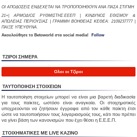
ΟΙ ΑΠΟΔΟΣΕΙΣ ΕΝΔΕΧΕΤΑΙ ΝΑ ΤΡΟΠΟΠΟΙΗΘΟΥΝ ΑΝΑ ΠΑΣΑ ΣΤΙΓΜΗ
21+| ΑΡΜΟΔΙΟΣ ΡΥΘΜΙΣΤΗΣ:ΕΕΕΠ | ΚΙΝΔΥΝΟΣ ΕΘΙΣΜΟΥ &
ΑΠΩΛΕΙΑΣ ΠΕΡΙΟΥΣΙΑΣ | ΓΡΑΜΜΗ ΒΟΗΘΕΙΑΣ ΚΕΘΕΑ: 2109237777 |
ΠΑΙΞΕ ΥΠΕΥΘΥΝΑ.
Aκουλούθησε το Betoworld στα social media!
Follow
ΤΖΙΡΟΙ ΣΗΜΕΡΑ
Ολοι οι Τζίροι
ΤΑΥΤΟΠΟΙΗΣΗ ΣΤΟΙΧΕΙΩΝ
Η ταυτοποίηση στοιχείων μπορεί να είναι μια βαρετή διαδικασία
για τους παίκτες, ωστόσο είναι αναγκαία. Οι στοιχηματικές
υποχρεούνται να ζητήσουν έγγραφα από τον κάθε παίκτη έτσι
ώστε να ταυτοποιήσουν τους λογαριασμούς τους, κάτι που πρέπει
να γίνει βάση των κανονισμών που έχει θέσει η Ε.Ε.Ε.Π.
ΣΤΟΙΧΗΜΑΤΙΚΈΣ ΜΕ LIVE ΚΑΖΙΝΟ