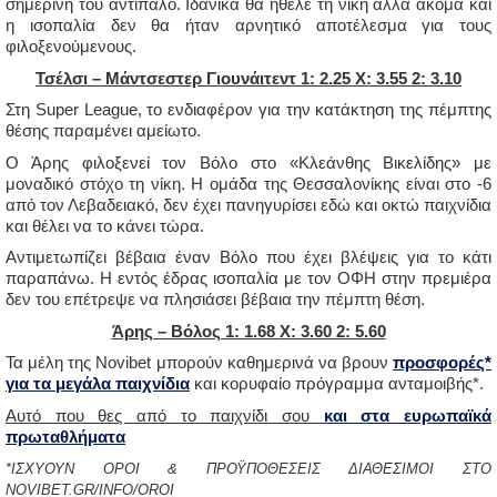
σημερινή του αντίπαλο. Ιδανικά θα ήθελε τη νίκη αλλά ακόμα και
η ισοπαλία δεν θα ήταν αρνητικό αποτέλεσμα για τους
φιλοξενούμενους.
Τσέλσι – Μάντσεστερ Γιουνάιτεντ 1: 2.25
X: 3.55 2: 3.10
Στη Super League, το ενδιαφέρον για την κατάκτηση της πέμπτης
θέσης παραμένει αμείωτο.
Ο Άρης φιλοξενεί τον Βόλο στο «Κλεάνθης Βικελίδης» με
μοναδικό στόχο τη νίκη. Η ομάδα της Θεσσαλονίκης είναι στο -6
από τον Λεβαδειακό, δεν έχει πανηγυρίσει εδώ και οκτώ παιχνίδια
και θέλει να το κάνει τώρα.
Αντιμετωπίζει βέβαια έναν Βόλο που έχει βλέψεις για το κάτι
παραπάνω. Η εντός έδρας ισοπαλία με τον ΟΦΗ στην πρεμιέρα
δεν του επέτρεψε να πλησιάσει βέβαια την πέμπτη θέση.
Άρης – Βόλος 1: 1.68
X: 3.60 2: 5.60
Τα μέλη της Novibet μπορούν καθημερινά να βρουν
προσφορές*
για τα μεγάλα παιχνίδια
και κορυφαίο πρόγραμμα ανταμοιβής*.
Αυτό που θες από το παιχνίδι σου
και στα ευρωπαϊκά
πρωταθλήματα
*ΙΣΧΥΟΥΝ ΟΡΟΙ & ΠΡΟΫΠΟΘΕΣΕΙΣ ΔΙΑΘΕΣΙΜΟΙ ΣΤΟ
NOVIBET.GR/INFO/OROI