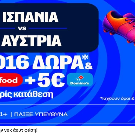
ην νοκ άουτ φάση!