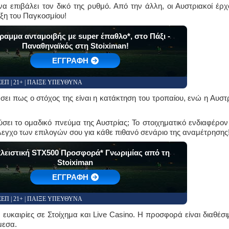
να επιβάλει τον δικό της ρυθμό. Από την άλλη, οι Αυστριακοί έρ
ηξη του Παγκοσμίου!
αμμα ανταμοιβής με super έπαθλο*, στο Πάξι -
Παναθηναϊκός στη Stoiximan!
EΓΓΡΑΦΗ
ΕΕΠ | 21+ | ΠΑΙΞΕ ΥΠΕΥΘΥΝΑ
ώσει πως ο στόχος της είναι η κατάκτηση του τροπαίου, ενώ η Αυσ
ύσει το ομαδικό πνεύμα της Αυστρίας; Το στοιχηματικό ενδιαφέρον
λεγχο των επιλογών σου για κάθε πιθανό σενάριο της αναμέτρησης
λειστική STX500 Προσφορά* Γνωριμίας από τη
Stoiximan
EΓΓΡΑΦΗ
ΕΕΠ | 21+ | ΠΑΙΞΕ ΥΠΕΥΘΥΝΑ
υκαιρίες σε Στοίχημα και Live Casino. Η προσφορά είναι διαθέσι
μεσα.