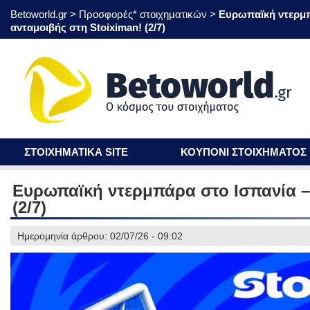
Betoworld.gr
>
Προσφορές* στοιχηματικών
>
Ευρωπαϊκή ντερμπ
ανταμοιβής στη Stoiximan! (2/7)
ΣΤΟΙΧΗΜΑΤΙΚΆ SITE
ΚΟΥΠΌΝΙ ΣΤΟΙΧΉΜΑΤΟΣ
Ευρωπαϊκή ντερμπάρα στο Ισπανία – 
(2/7)
Ημερομηνία άρθρου: 02/07/26 - 09:02