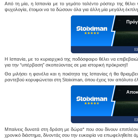
Από τη μία, η Ισπανία με το γεμάτο ταλέντο ρόστερ της θέλει 
ψυχολογία, έτοιμοι να τα δώσουν όλα για άλλη μία μεγάλη έκπλ
Πρόγρ
☆☆☆☆☆
★★★★★
Ε
Η Ισπανία, με το κυριαρχικό της ποδόσφαιρο θέλει να επιβεβαι
για την “υπέρβαση” σκοπεύοντας σε μια ιστορική πρόκριση!!
Θα μιλήσει η φανέλα και η ποιότητα της Ισπανίας ή θα θριαμβε
ραντεβού κορυφώνεται στη Stoiximan, όπου έχεις τον απόλυτο έ
Αποκ
☆☆☆☆☆
★★★★★
Ε
Μπαίνεις δυνατά στη δράση με δώρα* που σου δίνουν επιπλέον ε
χρονικό διάστημα, δίνοντάς σου την ευκαιρία να επωφεληθείτε ά