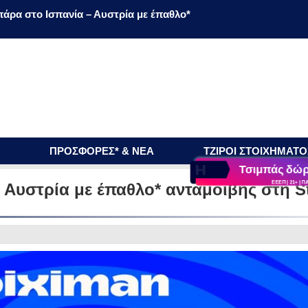
άρα στο Ισπανία – Αυστρία με έπαθλο*
ΠΡΟΣΦΟΡΈΣ* & ΝΈΑ
ΤΖΊΡΟΙ ΣΤΟΙΧΉΜΑΤΟ
Τσιμπάς δώρα
ΕΕΕΠ | 21+ | 
Αυστρία με έπαθλο* ανταμοιβής στη S