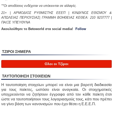
**Οι αποδόσεις ενδέχεται να υπόκεινται σε αλλαγές.
21+ | ΑΡΜΟΔΙΟΣ ΡΥΘΜΙΣΤΗΣ ΕΕΕΠ | ΚΙΝΔΥΝΟΣ ΕΘΙΣΜΟΥ &
ΑΠΩΛΕΙΑΣ ΠΕΡΙΟΥΣΙΑΣ| ΓΡΑΜΜΗ ΒΟΗΘΕΙΑΣ ΚΕΘΕΑ: 210 9237777 |
ΠΑΙΞΕ ΥΠΕΥΘΥΝΑ
Aκουλούθησε το Betoworld στα social media!
Follow
ΤΖΙΡΟΙ ΣΗΜΕΡΑ
Ολοι οι Τζίροι
ΤΑΥΤΟΠΟΙΗΣΗ ΣΤΟΙΧΕΙΩΝ
Η ταυτοποίηση στοιχείων μπορεί να είναι μια βαρετή διαδικασία
για τους παίκτες, ωστόσο είναι αναγκαία. Οι στοιχηματικές
υποχρεούνται να ζητήσουν έγγραφα από τον κάθε παίκτη έτσι
ώστε να ταυτοποιήσουν τους λογαριασμούς τους, κάτι που πρέπει
να γίνει βάση των κανονισμών που έχει θέσει η Ε.Ε.Ε.Π.