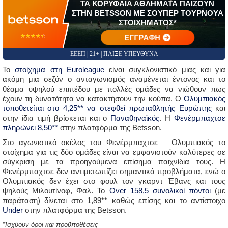
ΤΑ ΚΟΡΥΦΑΙΑ ΑΘΛΗΜΑΤΑ ΠΑΙΖΟΥΝ
ΣΤΗΝ BETSSON ΜΕ ΣΟΥΠΕΡ ΤΟΥΡΝΟΥΑ
ΣΤΟΙΧΗΜΑΤΟΣ*
☆☆☆☆☆
★★★★★
ΕΓΓΡΑΦΗ
ΕΕΕΠ | 21+ | ΠΑΙΞΕ ΥΠΕΥΘΥΝΑ
Το
στοίχημα στη Euroleague
είναι συγκλονιστικό μιας και για
ακόμη μια σεζόν ο ανταγωνισμός αναμένεται έντονος και το
θέαμα υψηλού επιπέδου με πολλές ομάδες να νιώθουν πως
έχουν τη δυνατότητα να κατακτήσουν την κούπα. Ο
Ολυμπιακός
τοποθετείται στο 4,25** να στεφθεί πρωταθλητής Ευρώπης
και
στην ίδια τιμή βρίσκεται και ο
Παναθηναϊκός
. Η
Φενέρμπαχτσε
πληρώνει 8,50**
στην πλατφόρμα της Betsson.
Στο αγωνιστικό σκέλος του Φενέρμπαχτσε – Ολυμπιακός το
στοίχημα για τις δύο ομάδες είναι να εμφανιστούν καλύτερες σε
σύγκριση με τα προηγούμενα επίσημα παιχνίδια τους. Η
Φενέρμπαχτσε δεν αντιμετωπίζει σημαντικά προβλήματα, ενώ ο
Ολυμπιακός δεν έχει στο φουλ τον γκαρντ Έβανς και τους
ψηλούς Μιλουτίνοφ, Φαλ. Το
Over 158,5 συνολικοί πόντοι
(με
παράταση) δίνεται στο 1,89** καθώς επίσης και το αντίστοιχο
Under
στην πλατφόρμα της Betsson.
*Ισχύουν όροι και προϋποθέσεις