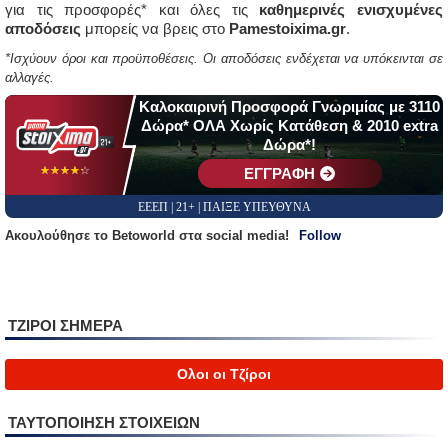
για τις προσφορές* και όλες τις
καθημερινές ενισχυμένες
αποδόσεις
μπορείς να βρεις στο
Pamestoixima.gr
.
*Ισχύουν όροι και προϋποθέσεις. Οι αποδόσεις ενδέχεται να υπόκεινται σε
αλλαγές.
Καλοκαιρινή Προσφορά Γνωριμίας με 3110
Δώρα* ΟΛΑ Χωρίς Κατάθεση & 2010 extra
Δώρα*!
☆☆☆☆☆
★★★★★
EΓΓΡΑΦΗ
ΕΕΕΠ | 21+ | ΠΑΙΞΕ ΥΠΕΥΘΥΝΑ
Aκουλούθησε το Betoworld στα social media!
Follow
ΤΖΙΡΟΙ ΣΗΜΕΡΑ
Ολοι οι Τζίροι
ΤΑΥΤΟΠΟΙΗΣΗ ΣΤΟΙΧΕΙΩΝ