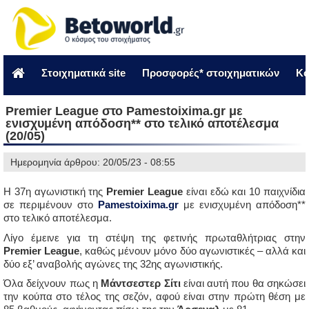
Στοιχηματικά site
Προσφορές* στοιχηματικών
Κο
Premier League στο Pamestoixima.gr με
ενισχυμένη απόδοση** στο τελικό αποτέλεσμα
(20/05)
Ημερομηνία άρθρου: 20/05/23 - 08:55
Η 37η αγωνιστική της
Premier League
είναι εδώ και 10 παιχνίδια
σε περιμένουν στο
Pamestoixima.gr
με ενισχυμένη απόδοση**
στο τελικό αποτέλεσμα.
Λίγο έμεινε για τη στέψη της φετινής πρωταθλήτριας στην
Premier League
, καθώς μένουν μόνο δύο αγωνιστικές – αλλά και
δύο εξ’ αναβολής αγώνες της 32ης αγωνιστικής.
Όλα δείχνουν πως η
Μάντσεστερ Σίτι
είναι αυτή που θα σηκώσει
την κούπα στο τέλος της σεζόν, αφού είναι στην πρώτη θέση με