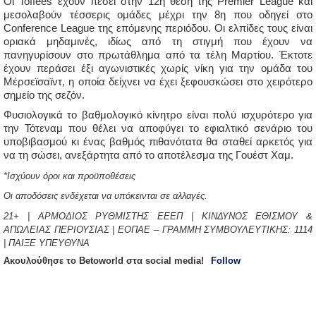
Οι Toffees έχουν πέσει στην 12η θέση της Premier League και
μεσολαβούν τέσσερις ομάδες μέχρι την 8η που οδηγεί στο
Conference League της επόμενης περιόδου. Οι ελπίδες τους είναι
οριακά μηδαμινές, ιδίως από τη στιγμή που έχουν να
πανηγυρίσουν στο πρωτάθλημα από τα τέλη Μαρτίου. Έκτοτε
έχουν περάσει έξι αγωνιστικές χωρίς νίκη για την ομάδα του
Μέρσεϊσαϊντ, η οποία δείχνει να έχει ξεφουσκώσει στο χειρότερο
σημείο της σεζόν.
Φυσιολογικά το βαθμολογικό κίνητρο είναι πολύ ισχυρότερο για
την Τότεναμ που θέλει να αποφύγει το εφιαλτικό σενάριο του
υποβιβασμού κι ένας βαθμός πιθανότατα θα σταθεί αρκετός για
να τη σώσει, ανεξάρτητα από το αποτέλεσμα της Γουέστ Χαμ.
*Ισχύουν όροι και προϋποθέσεις
Οι αποδόσεις ενδέχεται να υπόκεινται σε αλλαγές.
2
1+ | ΑΡΜΟΔΙΟΣ ΡΥΘΜΙΣΤΗΣ ΕΕΕΠ | ΚΙΝΔΥΝΟΣ ΕΘΙΣΜΟΥ &
ΑΠΩΛΕΙΑΣ ΠΕΡΙΟΥΣΙΑΣ | ΕΟΠΑΕ – ΓΡΑΜΜΗ ΣΥΜΒΟΥΛΕΥΤΙΚΗΣ: 1114
| ΠΑΙΞΕ ΥΠΕΥΘΥΝΑ
Aκουλούθησε το Betoworld στα social media!
Follow