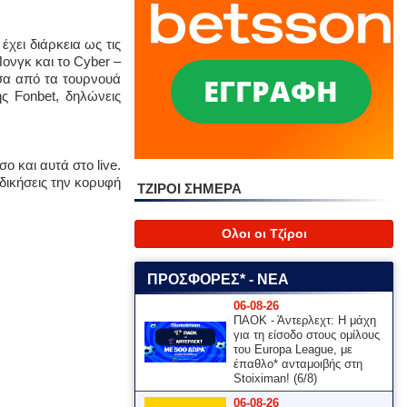
χει διάρκεια ως τις
Πονγκ και το Cyber –
έσα από τα τουρνουά
ης Fonbet, δηλώνεις
 και αυτά στο live.
δικήσεις την κορυφή
ΤΖΙΡΟΙ ΣΗΜΕΡΑ
Ολοι οι Τζίροι
ΠΡΟΣΦΟΡΕΣ* - ΝΕΑ
06-08-26
ΠΑΟΚ - Άντερλεχτ: Η μάχη
για τη είσοδο στους ομίλους
του Europa League, με
έπαθλο* ανταμοιβής στη
Stoiximan! (6/8)
06-08-26