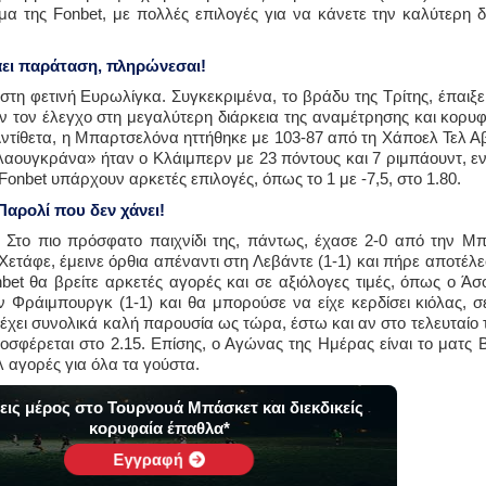
α της Fonbet, με πολλές επιλογές για να κάνετε την καλύτερη δ
ει παράταση, πληρώνεσαι!
τη φετινή Ευρωλίγκα. Συγκεκριμένα, το βράδυ της Τρίτης, έπαιξε
 τον έλεγχο στη μεγαλύτερη διάρκεια της αναμέτρησης και κορυφ
Αντίθετα, η Μπαρτσελόνα ηττήθηκε με 103-87 από τη Χάποελ Τελ Αβ
αουγκράνα» ήταν ο Κλάιμπερν με 23 πόντους και 7 ριμπάουντ, εν
Fonbet υπάρχουν αρκετές επιλογές, όπως το 1 με -7,5, στο 1.80.
Παρολί που δεν χάνει!
ς. Στο πιο πρόσφατο παιχνίδι της, πάντως, έχασε 2-0 από την Μ
 Χετάφε, έμεινε όρθια απέναντι στη Λεβάντε (1-1) και πήρε αποτέ
et θα βρείτε αρκετές αγορές και σε αξιόλογες τιμές, όπως ο Άσος
ην Φράιμπουργκ (1-1) και θα μπορούσε να είχε κερδίσει κιόλας, 
χει συνολικά καλή παρουσία ως τώρα, έστω και αν στο τελευταίο τ
οσφέρεται στο 2.15. Επίσης, ο Αγώνας της Ημέρας είναι το ματς
 αγορές για όλα τα γούστα.
εις μέρος στο Τουρνουά Μπάσκετ και διεκδικείς
κορυφαία έπαθλα*
Εγγραφή