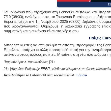
Ε
Τα Τουρνουά που «τρέχουν» στη Fonbet είναι πολλά και μπορείτε
7/10 (08:00), ενώ έχουμε και το Τουρνουά Euroleague με διάρκεια
Esports, μέχρι την 1η Νοεμβρίου 2025 (08:00). Δηλώνεις συμμε
που διοργανώνονται. Θυμίζουμε, η διαδικασία εγγραφής είναια
συμμετοχή και η συνέχεια είναι στα χέρια σου.
Παίζεις Eur
Μπορείτε κι εσείς να επωφεληθείτε από την προσφορά* της Fonbe
Επιπλέον, υπάρχει κι άλλη προσφορά*, αυτή για την αναμέτρησ
απέναντι στους άλλους παίκτες; Μπαίνεις στη νέα πλατφόρμα της 
*Ισχύουν όροι & προϋποθέσεις |21+
21+ |Αρμόδιος Ρυθμιστής ΕΕΕΠ | Κίνδυνος εθισμού & απώλειας περιουσία
Aκουλούθησε το Betoworld στα social media!
Follow