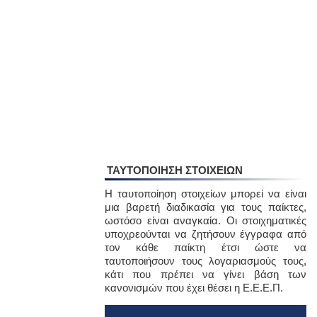
ΤΑΥΤΟΠΟΙΗΣΗ ΣΤΟΙΧΕΙΩΝ
Η ταυτοποίηση στοιχείων μπορεί να είναι
μια βαρετή διαδικασία για τους παίκτες,
ωστόσο είναι αναγκαία. Οι στοιχηματικές
υποχρεούνται να ζητήσουν έγγραφα από
τον κάθε παίκτη έτσι ώστε να
ταυτοποιήσουν τους λογαριασμούς τους,
κάτι που πρέπει να γίνει βάση των
κανονισμών που έχει θέσει η Ε.Ε.Ε.Π.