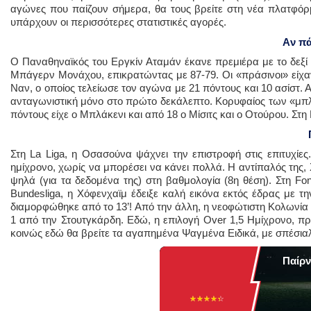
αγώνες που παίζουν σήμερα, θα τους βρείτε στη νέα πλατφόρμ
υπάρχουν οι περισσότερες στατιστικές αγορές.
Aν πά
Ο Παναθηναϊκός του Εργκίν Αταμάν έκανε πρεμιέρα με το δεξί σ
Μπάγερν Μονάχου, επικρατώντας με 87-79. Οι «πράσινοι» είχαν
Ναν, ο οποίος τελείωσε τον αγώνα με 21 πόντους και 10 ασίστ. 
ανταγωνιστική μόνο στο πρώτο δεκάλεπτο. Κορυφαίος των «μπλ
πόντους είχε ο Μπλάκενι και από 18 ο Μίσιτς και ο Οτούρου. Στη 
Στη La Liga, η Οσασούνα ψάχνει την επιστροφή στις επιτυχίε
ημίχρονο, χωρίς να μπορέσει να κάνει πολλά. Η αντίπαλός της,
ψηλά (για τα δεδομένα της) στη βαθμολογία (8η θέση). Στη Fonb
Bundesliga, η Χόφενχαϊμ έδειξε καλή εικόνα εκτός έδρας με τ
διαμορφώθηκε από το 13’! Από την άλλη, η νεοφώτιστη Κολωνία έ
1 από την Στουτγκάρδη. Εδώ, η επιλογή Over 1,5 Ημίχρονο, πρ
κοινώς εδώ θα βρείτε τα αγαπημένα Ψαγμένα Ειδικά, με σπέσιαλ
Παίρν
☆☆☆☆☆
★★★★★