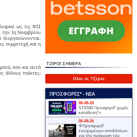
αρκεί ως τις 4/11
ρι την 1η Νοεμβρίου
υ διοργανώνονται.
ις συμμετοχή και η
ΤΖΙΡΟΙ ΣΗΜΕΡΑ
ματα, όσο και αυτά
υς άλλους παίκτες;
Ολοι οι Τζίροι
ΠΡΟΣΦΟΡΕΣ* - ΝΕΑ
06-08-26
STX500 Προσφορά* χωρίς
κατάθεση*⭐
06-08-26
🦅Προσφορά*
ενισχυμένων αποδόσεων
για την πρόκριση του