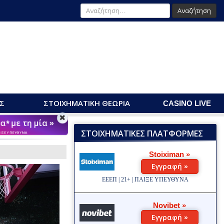
Αναζήτηση
Σ
ΣΤΟΙΧΗΜΑΤΙΚΉ ΘΕΩΡΊΑ
CASINO LIVE
* με τη μία »
ΣΤΟΙΧΗΜΑΤΙΚΕΣ ΠΛΑΤΦΟΡΜΕΣ
ΠΑΙΞΕ ΥΠΕΥΘΥΝΑ
Stoiximan »
Εγγραφή »
ΕΕΕΠ | 21+ | ΠΑΙΞΕ ΥΠΕΥΘΥΝΑ
Novibet »
Εγγραφή »