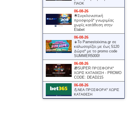
ΠΑΟΚ
06-08-26
🌟Συγκλονιστική
προσφορά* γνωριμίας
χωρίς κατάθεση στην
Elabet
06-08-26
☀️To Pamestoixima.gr σε
καλωσορίζει με έως 5120
Δώρα* με το promo code
SUMMER5000!
06-08-26
🎁SUPER ΠΡΟΣΦΟΡΑ*
ΧΩΡΙΣ ΚΑΤΑΘΕΣΗ - PROMO
CODE: DEAD215
06-08-26
💪ΝΕΑ ΠΡΟΣΦΟΡΑ* ΧΩΡΙΣ
ΚΑΤΑΘΕΣΗ