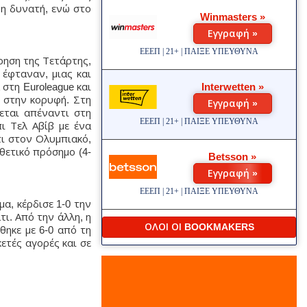
ρη δυνατή, ενώ στο
Winmasters »
Εγγραφή »
ΕΕΕΠ | 21+ | ΠΑΙΞΕ ΥΠΕΥΘΥΝΑ
ρηση της Τετάρτης,
 έφταναν, μιας και
Interwetten »
 στη Euroleague και
, στην κορυφή. Στη
Εγγραφή »
εται απέναντι στη
ΕΕΕΠ | 21+ | ΠΑΙΞΕ ΥΠΕΥΘΥΝΑ
ι Τελ Αβίβ με ένα
τι στον Ολυμπιακό,
 θετικό πρόσημο (4-
Betsson »
Εγγραφή »
ΕΕΕΠ | 21+ | ΠΑΙΞΕ ΥΠΕΥΘΥΝΑ
α, κέρδισε 1-0 την
ι. Από την άλλη, η
ΟΛΟΙ ΟΙ BOOKMAKERS
ηκε με 6-0 από τη
ετές αγορές και σε