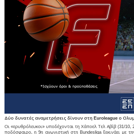
Δύο δυνατές αναμετρήσεις δίνουν στη Euroleague ο Ολυμ
Οι «ερυθρόλευκοι» υποδέχονται τη Χάποελ Τελ Αβίβ (31/10, 2
ποδόσφαιρο, η 9η αγωνιστική στη Bundesliga ξεκινάει με 