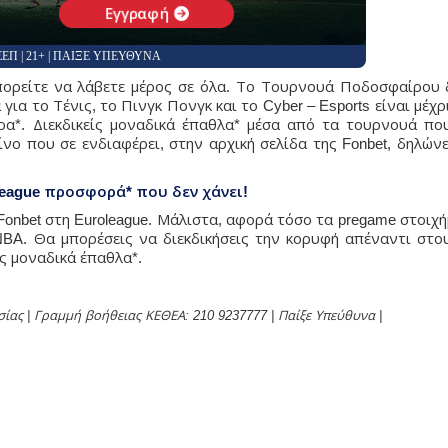
Εγγραφή
ΕΕΠ | 21+ | ΠΑΙΞΕ ΥΠΕΥΘΥΝΑ
ορείτε να λάβετε μέρος σε όλα. Το Τουρνουά Ποδοσφαίρου δι
ά για το Τένις, το Πινγκ Πονγκ και το Cyber – Esports είναι μέχ
ώρα*. Διεκδικείς μοναδικά έπαθλα* μέσα από τα τουρνουά πο
ίνο που σε ενδιαφέρει, στην αρχική σελίδα της Fonbet, δηλώνε
league προσφορά* που δεν χάνει!
onbet στη Euroleague. Μάλιστα, αφορά τόσο τα pregame στοιχή
 NBA. Θα μπορέσεις να διεκδικήσεις την κορυφή απέναντι στο
ις μοναδικά έπαθλα*.
ίας | Γραμμή βοήθειας ΚΕΘΕΑ: 210 9237777 | Παίξε Υπεύθυνα |