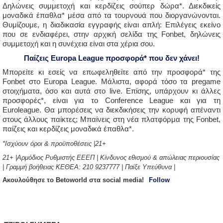
Δηλώνεις συμμετοχή και κερδίζεις σούπερ δώρα*. Διεκδικείς
μοναδικά έπαθλα* μέσα από τα τουρνουά που διοργανώνονται.
Θυμίζουμε, η διαδικασία εγγραφής είναι απλή: Επιλέγεις εκείνο
που σε ενδιαφέρει, στην αρχική σελίδα της Fonbet, δηλώνεις
συμμετοχή και η συνέχεια είναι στα χέρια σου.
Παίζεις Europa League προσφορά* που δεν χάνει!
Μπορείτε κι εσείς να επωφεληθείτε από την προσφορά* της
Fonbet στο Europa League. Μάλιστα, αφορά τόσο τα pregame
στοιχήματα, όσο και αυτά στο live. Επίσης, υπάρχουν κι άλλες
προσφορές*, είναι για το Conference League και για τη
Euroleague. Θα μπορέσεις να διεκδικήσεις την κορυφή απέναντι
στους άλλους παίκτες; Μπαίνεις στη νέα πλατφόρμα της Fonbet,
παίζεις και κερδίζεις μοναδικά έπαθλα*.
*Ισχύουν όροι & προϋποθέσεις |21+
21+ |Αρμόδιος Ρυθμιστής ΕΕΕΠ | Κίνδυνος εθισμού & απώλειας περιουσίας
| Γραμμή βοήθειας ΚΕΘΕΑ: 210 9237777 | Παίξε Υπεύθυνα |
Aκουλούθησε το Betoworld στα social media!
Follow